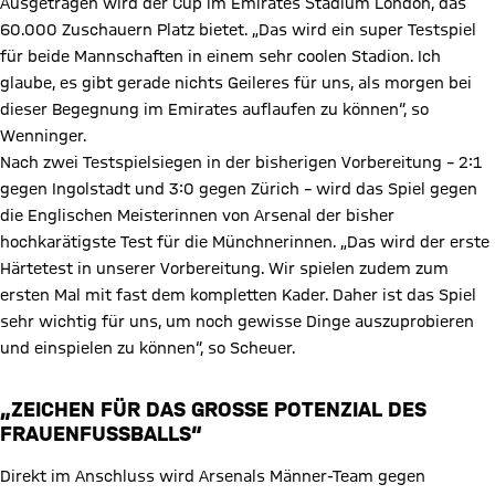
Ausgetragen wird der Cup im Emirates Stadium London, das
60.000 Zuschauern Platz bietet. „Das wird ein super Testspiel
für beide Mannschaften in einem sehr coolen Stadion. Ich
glaube, es gibt gerade nichts Geileres für uns, als morgen bei
dieser Begegnung im Emirates auflaufen zu können“, so
Wenninger.
Nach zwei Testspielsiegen in der bisherigen Vorbereitung – 2:1
gegen Ingolstadt und 3:0 gegen Zürich – wird das Spiel gegen
die Englischen Meisterinnen von Arsenal der bisher
hochkarätigste Test für die Münchnerinnen. „Das wird der erste
Härtetest in unserer Vorbereitung. Wir spielen zudem zum
ersten Mal mit fast dem kompletten Kader. Daher ist das Spiel
sehr wichtig für uns, um noch gewisse Dinge auszuprobieren
und einspielen zu können“, so Scheuer.
„ZEICHEN FÜR DAS GROSSE POTENZIAL DES F
RAUENFUSSBALLS“
Direkt im Anschluss wird Arsenals Männer-Team gegen