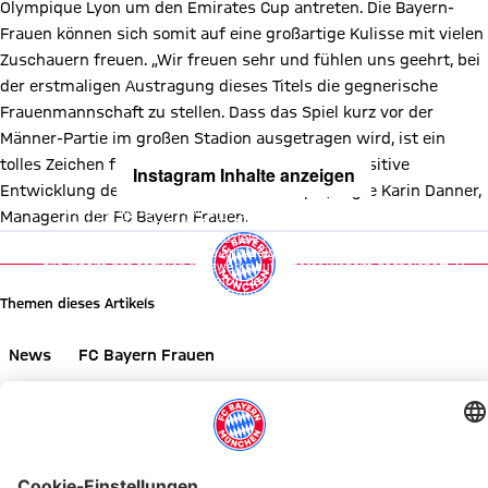
Olympique Lyon um den Emirates Cup antreten. Die Bayern-
Frauen können sich somit auf eine großartige Kulisse mit vielen
Zuschauern freuen. „Wir freuen sehr und fühlen uns geehrt, bei
der erstmaligen Austragung dieses Titels die gegnerische
Frauenmannschaft zu stellen. Dass das Spiel kurz vor der
Männer-Partie im großen Stadion ausgetragen wird, ist ein
tolles Zeichen für das große Potenzial und die positive
Instagram Inhalte anzeigen
Entwicklung des Frauenfußballs in Europa“, sagte Karin Danner,
Mit Klick auf den Button ermöglichen Sie es diesem sozialen
Managerin der FC Bayern Frauen.
Netzwerk, Ihre Daten (z. B. IP-Adresse) mit Hilfe von Cookies zu
verarbeiten. Vorher kann das soziale Netzwerk keine Daten über Sie
erheben, um Ihnen die Inhalte anzuzeigen. Diese Einstellung wird für
alle Inhalte des sozialen Netzwerks auf unserer Website gespeichert
und Sie können dies jederzeit in der
Cookie-Einwilligungslösung
ändern. Details:
Datenschutzerklärung
Themen dieses Artikels
News
FC Bayern Frauen
Diesen Artikel teilen