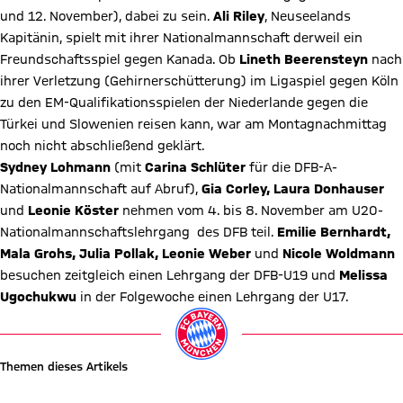
und 12. November), dabei zu sein.
Ali Riley
, Neuseelands
Kapitänin, spielt mit ihrer Nationalmannschaft derweil ein
Freundschaftsspiel gegen Kanada. Ob
Lineth Beerensteyn
nach
ihrer Verletzung (Gehirnerschütterung) im Ligaspiel gegen Köln
zu den EM-Qualifikationsspielen der Niederlande gegen die
Türkei und Slowenien reisen kann, war am Montagnachmittag
noch nicht abschließend geklärt.
Sydney Lohmann
(mit
Carina Schlüter
für die DFB-A-
Nationalmannschaft auf Abruf),
Gia Corley, Laura Donhauser
und
Leonie Köster
nehmen vom 4. bis 8. November am U20-
Nationalmannschaftslehrgang des DFB teil.
Emilie Bernhardt,
Mala Grohs, Julia Pollak, Leonie Weber
und
Nicole Woldmann
besuchen zeitgleich einen Lehrgang der DFB-U19 und
Melissa
Ugochukwu
in der Folgewoche einen Lehrgang der U17.
Themen dieses Artikels