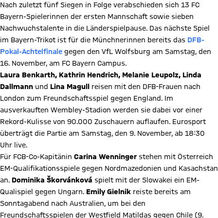
Nach zuletzt fünf Siegen in Folge verabschieden sich 13 FC
Bayern-Spielerinnen der ersten Mannschaft sowie sieben
Nachwuchstalente in die Länderspielpause. Das nächste Spiel
im Bayern-Trikot ist für die Münchnerinnen bereits das
DFB-
Pokal-Achtelfinale
gegen den VfL Wolfsburg am Samstag, den
16. November, am FC Bayern Campus.
Laura Benkarth, Kathrin Hendrich, Melanie Leupolz, Linda
Dallmann
und
Lina Magull
reisen mit den DFB-Frauen nach
London zum Freundschaftsspiel gegen England. Im
ausverkauften Wembley-Stadion werden sie dabei vor einer
Rekord-Kulisse von 90.000 Zuschauern auflaufen. Eurosport
überträgt die Partie am Samstag, den 9. November, ab 18:30
Uhr live.
Für FCB-Co-Kapitänin
Carina Wenninger
stehen mit Österreich
EM-Qualifikationsspiele gegen Nordmazedonien und Kasachstan
an.
Dominika Škorvánková
spielt mit der Slowakei ein EM-
Qualispiel gegen Ungarn.
Emily Gielnik
reiste bereits am
Sonntagabend nach Australien, um bei den
Freundschaftsspielen der Westfield Matildas gegen Chile (9.