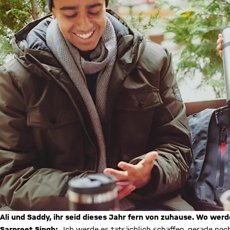
Ali und Saddy, ihr seid dieses Jahr fern von zuhause. Wo wer
Sarpreet Singh:
„Ich werde es tatsächlich schaffen, gerade noc