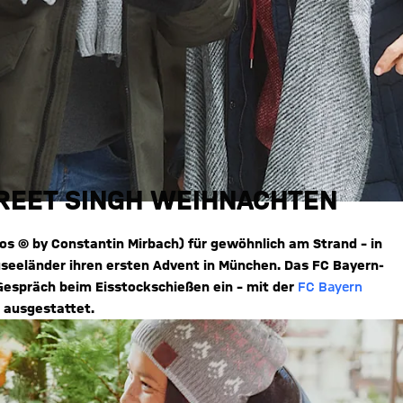
PREET SINGH WEIHNACHTEN
tos © by Constantin Mirbach) für gewöhnlich am Strand – in
euseeländer ihren ersten Advent in München. Das FC Bayern-
Gespräch beim Eisstockschießen ein – mit der
FC Bayern
 ausgestattet.