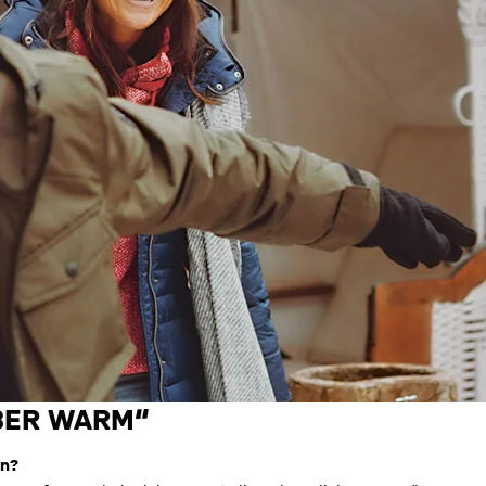
EBER WARM“
en?