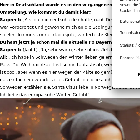
Hier in Deutschland wurde es in den vergangenen Wochen zuse
Umstellung. Wie kommst du damit klar?
Sarpreet:
„Als ich mich entschieden hatte, nach Deutschland zu
war vorbereitet und gewöhne mich an die Bedingungen. Ich will m
spielen. Ich muss mir einfach gute, winterfeste Kleidung kaufen.
Du hast jetzt ja schon mal die aktuelle FC Bayern Winterkollek
Sarpreet:
(lacht) „Ja, sehr warm, sehr schick. Jetzt kann mir ni
Ali:
„Ich habe in Schweden den Winter lieben gelernt. Sechs Jah
Pass. Die Weihnachtszeit ist schon fantastisch, wenn es richtig 
ist cool, aber wenn es hier wegen der Kälte so gemütlich wird,
das einfach ein wundervolles Gefühl. Ich liebe auch die Geschic
Schweden erzählen sie, Santa Claus lebe in Norwegen. Das ist s
Ich liebe das europäische Winter-Gefühl.“