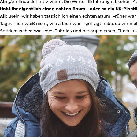
Ali:
„Am Ende definitiv warm. Die Winter-Erfahrung ist schön. A
Habt ihr eigentlich einen echten Baum – oder so ein US-Plast
Ali:
„Nein, wir haben tatsächlich einen echten Baum. Früher war 
Tages – ich weiß nicht, wie alt ich war – gefragt habe, ob wir
Seitdem ziehen wir jedes Jahr los und besorgen einen. Plastik is