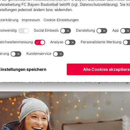
hends kälter. Vor allem für dich, Saddy, war das eine
 wechseln, wusste ich, dass es im Winter kalt werden kann. Ich
ich ja als Fußballprofi durchsetzen, da darf Kälte keine Rolle
“
tion...
chts mehr passieren.“
re war ich dort, habe inzwischen auch einen schwedischen
winterlich ist. In Los Angeles hängen alle am Strand herum, das
 die Menschen bei Glühwein und Lebkuchen die Nähe suchen, ist
hten rund um Weihnachten: Santa Claus, die Rentiere – in
o romantisch – solche Geschichten sind in Los Angeles weit weg.