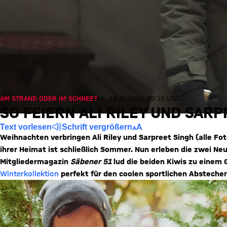
AM STRAND ODER IM SCHNEE?
Mi., 18.12.2019, 09:10 UTC
SO FEIERN ALI RILEY UND SAR
Text vorlesen
Schrift vergrößern
Weihnachten verbringen Ali Riley und Sarpreet Singh (alle Fo
ihrer Heimat ist schließlich Sommer. Nun erleben die zwei N
Mitgliedermagazin
Säbener 51
lud die beiden Kiwis zu einem 
Winterkollektion
perfekt für den coolen sportlichen Abstecher