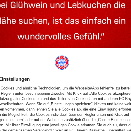
n und England. Was kannst du mit Blick auf die Adventszeit
ch kalt, es gibt Weihnachtsmärkte, Adventskränze und -kerzen,
n normalerweise an Weihnachten immer eine kleine Fahrradtour
hiedlichen Kulturen. Wunderbar!“