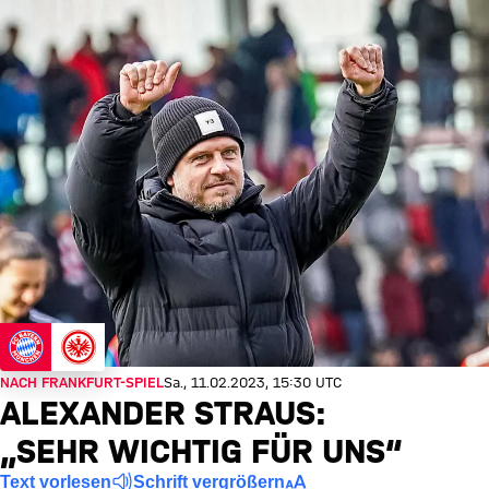
NACH FRANKFURT-SPIEL
Sa., 11.02.2023, 15:30 UTC
ALEXANDER STRAUS:
„SEHR WICHTIG FÜR UNS“
Text vorlesen
Schrift vergrößern