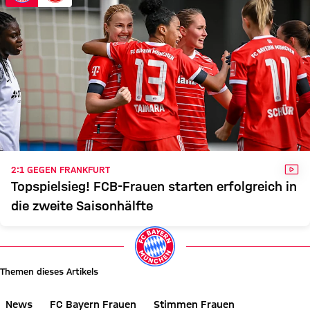
VID
2:1 GEGEN FRANKFURT
Topspielsieg! FCB-Frauen starten erfolgreich in
die zweite Saisonhälfte
Themen dieses Artikels
News
FC Bayern Frauen
Stimmen Frauen