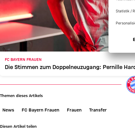
FC BAYERN FRAUEN
Die Stimmen zum Doppelneuzugang: Pernille Har
Themen dieses Artikels
News
FC Bayern Frauen
Frauen
Transfer
Diesen Artikel teilen