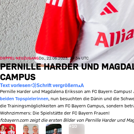
DOPPEL-NEUZUGANG
Do., 22.06.2023, 14:34 UTC
PERNILLE HARDER UND MAGDA
CAMPUS
Text vorlesen
Schrift vergrößern
Pernille Harder und Magdalena Eriksson am FC Bayern Campus!
beiden Topspielerinnen
, nun besuchten die Dänin und die Schwe
die Trainingsmöglichkeiten am FC Bayern Campus, sondern betr
Wohnzimmers: Die Spielstätte der FC Bayern Frauen!
fcbayern.com zeigt die ersten Bilder von Pernille Harder und 
Gehe zu Gallerie Seite: zur Galerie
+
10