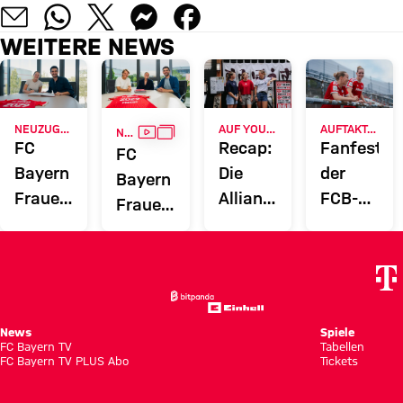
WEITERE NEWS
VIDEO
GALLERIE
NEUZUGANG
AUF YOUTUBE
AUFTAKT-SPIEL GEGEN PARIS
NEUZUGANG
FC
Recap:
Fanfest
FC
Bayern
Die
der
Bayern
Frauen
Allianz
FCB-
Frauen
verpflichten
Women's
Frauen
verpflichten
Ella
Tour
im
Sophie
Rauscha
der
Sportpark
Proost
FCB-
Unterhach
Frauen
News
Spiele
FC Bayern TV
in
Tabellen
FC Bayern TV PLUS Abo
Tickets
Tokio