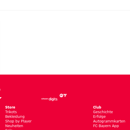
LERIE
Store
Club
Trikots
Geschichte
Bekleidung
Erfolge
Shop by Player
Autogrammkarten
Neuheiten
FC Bayern App