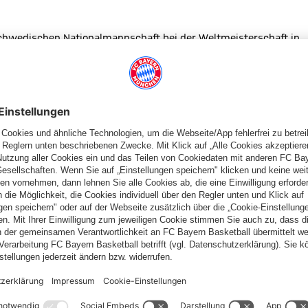
chwedischen Nationalmannschaft bei der Weltmeisterschaft in
bereitung mit den FC Bayern Frauen nach München kommen.
na Eriksson: