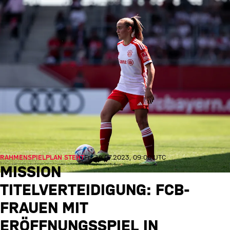
RAHMENSPIELPLAN STEHT
Fr., 14.07.2023, 09:00 UTC
MISSION
TITELVERTEIDIGUNG: FCB-
FRAUEN MIT
ERÖFFNUNGSSPIEL IN