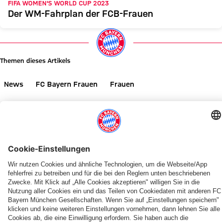
FIFA WOMEN'S WORLD CUP 2023
Der WM-Fahrplan der FCB-Frauen
Themen dieses Artikels
News
FC Bayern Frauen
Frauen
Diesen Artikel teilen
WEITERE NEWS
VIDEO
GALLERIE
GALLERIE
AUF YOUTUBE
AUFTAKT-SPIEL GEGEN PARIS
FRAUEN-BUNDESLIGA
AUF YOUTUBE
NEUE KOOPERATION
NEUES ZUHAUSE, NEUE PERSPEKTIVEN
ALLIANZ WOMEN'S TOUR
ALLIANZ WOMEN'S TOUR
Recap:
Fanfest
Zeitgenaue
Teezeremonie
FC
Unterwegs
Galerie:
Galerie:
Die
der
Ansetzung
mit
Bayern
mit
FCB-
Das
Allianz
FCB-
der
Damnjanović,
Frauen
den
Frauen
erste