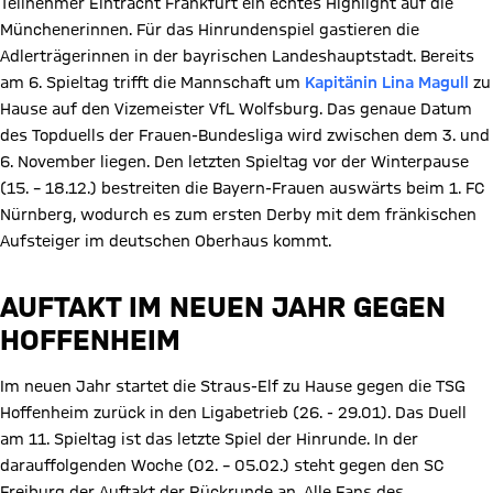
Teilnehmer Eintracht Frankfurt ein echtes Highlight auf die
Münchenerinnen. Für das Hinrundenspiel gastieren die
Adlerträgerinnen in der bayrischen Landeshauptstadt. Bereits
am 6. Spieltag trifft die Mannschaft um
Kapitänin Lina Magull
zu
Hause auf den Vizemeister VfL Wolfsburg. Das genaue Datum
des Topduells der Frauen-Bundesliga wird zwischen dem 3. und
6. November liegen. Den letzten Spieltag vor der Winterpause
(15. – 18.12.) bestreiten die Bayern-Frauen auswärts beim 1. FC
Nürnberg, wodurch es zum ersten Derby mit dem fränkischen
Aufsteiger im deutschen Oberhaus kommt.
AUFTAKT IM NEUEN JAHR GEGEN
HOFFENHEIM
Im neuen Jahr startet die Straus-Elf zu Hause gegen die TSG
Hoffenheim zurück in den Ligabetrieb (26. - 29.01). Das Duell
am 11. Spieltag ist das letzte Spiel der Hinrunde. In der
darauffolgenden Woche (02. – 05.02.) steht gegen den SC
Freiburg der Auftakt der Rückrunde an. Alle Fans des