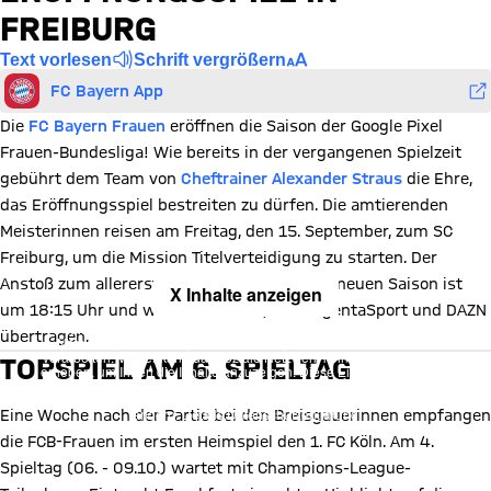
FREIBURG
Text vorlesen
Schrift vergrößern
FC Bayern App
Die
FC Bayern Frauen
eröffnen die Saison der Google Pixel
Frauen-Bundesliga! Wie bereits in der vergangenen Spielzeit
gebührt dem Team von
Cheftrainer Alexander Straus
die Ehre,
das Eröffnungsspiel bestreiten zu dürfen. Die amtierenden
Meisterinnen reisen am Freitag, den 15. September, zum SC
Freiburg, um die Mission Titelverteidigung zu starten. Der
Anstoß zum allerersten Bundesligaspiel der neuen Saison ist
X Inhalte anzeigen
um 18:15 Uhr und wird live im ZDF, auf MagentaSport und DAZN
Mit Klick auf den Button ermöglichen Sie es diesem sozialen
übertragen.
Netzwerk, Ihre Daten (z. B. IP-Adresse) mit Hilfe von Cookies zu
verarbeiten. Vorher kann das soziale Netzwerk keine Daten über Sie
TOPSPIEL AM 6. SPIELTAG
erheben, um Ihnen die Inhalte anzuzeigen. Diese Einstellung wird für
alle Inhalte des sozialen Netzwerks auf unserer Website gespeichert
und Sie können dies jederzeit in der
Cookie-Einwilligungslösung
ändern. Details:
Datenschutzerklärung
Eine Woche nach der Partie bei den Breisgauerinnen empfangen
die FCB-Frauen im ersten Heimspiel den 1. FC Köln. Am 4.
Spieltag (06. - 09.10.) wartet mit Champions-League-