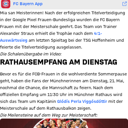
FC Bayern App
Mia san Meisterinnen! Nach der erfolgreichen Titelverteidigung
in der Google Pixel Frauen-Bundesliga wurden die FC Bayern
Frauen mit der Meisterschale geehrt. Das Team von Trainer
Alexander Straus erhielt die Trophäe nach dem
4:1-
Auswärtssieg
am letzten Spieltag bei der TSG Hoffenheim und
feierte die Titelverteidigung ausgelassen.
Die Schalenübergabe im Video:
Video abspielen
RATHAUSEMPFANG AM DIENSTAG
Bevor es für die FCB-Frauen in die wohlverdiente Sommerpause
geht, haben die Fans der Münchnerinnen am Dienstag, 21. Mai,
nochmal die Chance, die Mannschaft zu feiern. Nach dem
offiziellen Empfang um 11:30 Uhr im Münchner Rathaus wird
sich das Team um Kapitänin
Glódís Perla Viggósdóttir
mit der
Meisterschale auf dem Rathausbalkon zeigen.
Die Meilensteine auf dem Weg zur Meisterschaft: