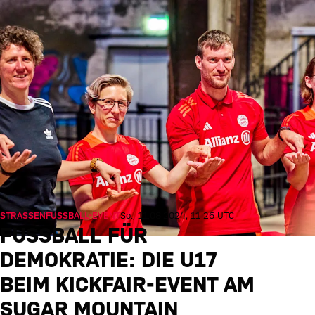
STRASSENFUSSBALL-EVENT
So., 11.08.2024, 11:26 UTC
FUSSBALL FÜR D
EMOKRATIE: DIE U17 B
EIM KICKFAIR-EVENT AM S
UGAR MOUNTAIN