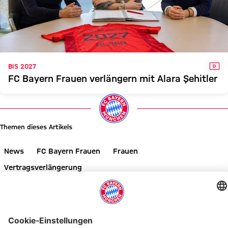
VID
BIS 2027
FC Bayern Frauen verlängern mit Alara Şehitler
Themen dieses Artikels
News
FC Bayern Frauen
Frauen
Vertragsverlängerung
Diesen Artikel teilen