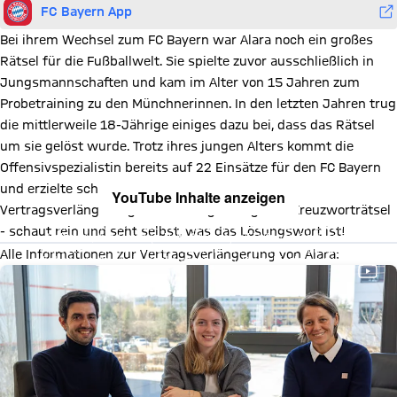
FC Bayern App
Bei ihrem Wechsel zum FC Bayern war Alara noch ein großes
Rätsel für die Fußballwelt. Sie spielte zuvor ausschließlich in
Jungsmannschaften und kam im Alter von 15 Jahren zum
Probetraining zu den Münchnerinnen. In den letzten Jahren trug
die mittlerweile 18-Jährige einiges dazu bei, dass das Rätsel
um sie gelöst wurde. Trotz ihres jungen Alters kommt die
Offensivspezialistin bereits auf 22 Einsätze für den FC Bayern
und erzielte schon fünf Tore. Im Video zu ihrer
YouTube Inhalte anzeigen
Vertragsverlängerung löst sie ihr ganz eigenes Kreuzworträtsel
Mit Klick auf den Button ermöglichen Sie es diesem sozialen
- schaut rein und seht selbst, was das Lösungswort ist!
Netzwerk, Ihre Daten (z. B. IP-Adresse) mit Hilfe von Cookies zu
verarbeiten. Vorher kann das soziale Netzwerk keine Daten über Sie
Alle Informationen zur Vertragsverlängerung von Alara:
erheben, um Ihnen die Inhalte anzuzeigen. Diese Einstellung wird für
alle Inhalte des sozialen Netzwerks auf unserer Website gespeichert
und Sie können dies jederzeit in der
Cookie-Einwilligungslösung
ändern. Details:
Datenschutzerklärung