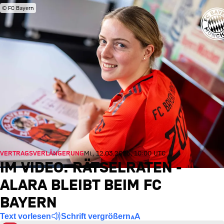
© FC Bayern
VERTRAGSVERLÄNGERUNG
Mi., 12.03.2025, 10:00 UTC
IM VIDEO: RÄTSELRATEN -
ALARA BLEIBT BEIM FC
BAYERN
Text vorlesen
Schrift vergrößern