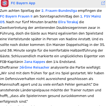
FC Bayern App
Zum achten Spieltag der
2. Frauen-Bundesliga
empfingen die
FC Bayern Frauen II
am Sonntagnachmittag den
1. FSV Mainz
05
. Nach nur fünf Minuten brachte
Elira Terakaj
die
Zweitvertretung der amtierenden Doublesiegerinnen zwar in
Führung, doch die Gäste aus Mainz egalisierten den Spielstand
eine Viertelstunde später in Person von Nadine Anstatt. Und es
sollte noch dicker kommen: Ein Mainzer Doppelschlag in der 35.
und 38. Minute sorgte für die komfortable Halbzeitführung der
Gäste. Schlussendlich markierte ein unglückliches Eigentor von
FCB-Kapitänin
Jana Kappes
den 1:4 Endstand.
Cheftrainer
Jérôme Reisacher
analysierte die Partie wiefolgt:
„Wir sind mit dem frühen Tor gut ins Spiel gestartet. Wir haben
im Defensivverhalten nicht ausreichend geschlossen als
Mannschaft agiert und zu viele einfach Fehler gemacht.“ Die
anstehende Länderspielpause möchte der Trainer nutzen und
hofft, „dass alle Spielerinnen gesund zurückkommen und
erfolgreich sind.“