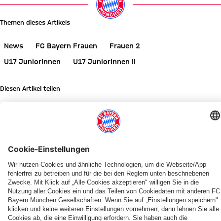
Themen dieses Artikels
News
FC Bayern Frauen
Frauen 2
U17 Juniorinnen
U17 Juniorinnen II
Diesen Artikel teilen
WEITERE NEWS
VIDEO
VIDEO
FC BAYERN TV PLUS
LIVE BEI FC BAYERN TV PLUS
FCB-FRAUEN
AUF YOUTUBE
AUFTAKT-SPIEL GEGEN PARIS
FRAUEN-BUNDESLIGA
SPIELBERICHT
NEUES ZUHAUSE, NEUE PERSPE
Sonntag,
Bayerisch-
Edna
Recap:
Fanfest
Zeitgenaue
FCB-
Unterwegs
16
fränkisches
Imade
Die
der
Ansetzung
Frauen
mit
Uhr:
Duell:
und
Allianz
FCB-
der
mit
den
FC
FCB-
Franziska
Women's
Frauen
Spieltage
Remis
FCB-
PARTNER
Bayern
Frauen
Kett
Tour
im
2