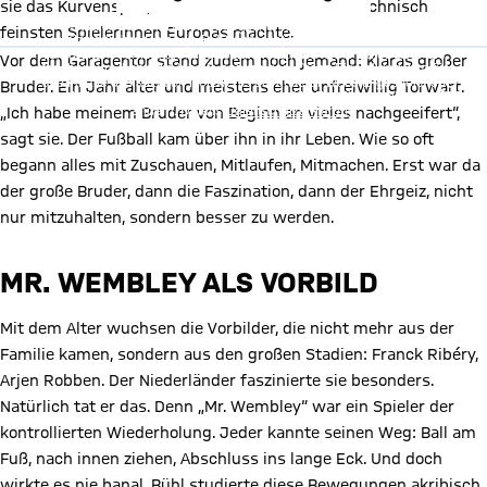
sie das Kurvenspiel, das sie heute zu einer der technisch
Mit Klick auf den Button ermöglichen Sie es diesem sozialen
feinsten Spielerinnen Europas machte.
Netzwerk, Ihre Daten (z. B. IP-Adresse) mit Hilfe von Cookies zu
verarbeiten. Vorher kann das soziale Netzwerk keine Daten über Sie
Vor dem Garagentor stand zudem noch jemand: Klaras großer
erheben, um Ihnen die Inhalte anzuzeigen. Diese Einstellung wird für
alle Inhalte des sozialen Netzwerks auf unserer Website gespeichert
Bruder. Ein Jahr älter und meistens eher unfreiwillig Torwart.
und Sie können dies jederzeit in der
Cookie-Einwilligungslösung
ändern. Details:
Datenschutzerklärung
„Ich habe meinem Bruder von Beginn an vieles nachgeeifert“,
sagt sie. Der Fußball kam über ihn in ihr Leben. Wie so oft
begann alles mit Zuschauen, Mitlaufen, Mitmachen. Erst war da
der große Bruder, dann die Faszination, dann der Ehrgeiz, nicht
nur mitzuhalten, sondern besser zu werden.
MR. WEMBLEY ALS VORBILD
Mit dem Alter wuchsen die Vorbilder, die nicht mehr aus der
Familie kamen, sondern aus den großen Stadien: Franck Ribéry,
Arjen Robben. Der Niederländer faszinierte sie besonders.
Natürlich tat er das. Denn „Mr. Wembley“ war ein Spieler der
kontrollierten Wiederholung. Jeder kannte seinen Weg: Ball am
Fuß, nach innen ziehen, Abschluss ins lange Eck. Und doch
wirkte es nie banal. Bühl studierte diese Bewegungen akribisch.