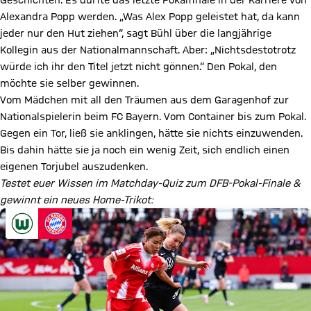
Geschichten. Es dürfte das letzte Pokalfinale in der Karriere von
Alexandra Popp werden. „Was Alex Popp geleistet hat, da kann
jeder nur den Hut ziehen“, sagt Bühl über die langjährige
Kollegin aus der Nationalmannschaft. Aber: „Nichtsdestotrotz
würde ich ihr den Titel jetzt nicht gönnen.“ Den Pokal, den
möchte sie selber gewinnen.
Vom Mädchen mit all den Träumen aus dem Garagenhof zur
Nationalspielerin beim FC Bayern. Vom Container bis zum Pokal.
Gegen ein Tor, ließ sie anklingen, hätte sie nichts einzuwenden.
Bis dahin hätte sie ja noch ein wenig Zeit, sich endlich einen
eigenen Torjubel auszudenken.
Testet euer Wissen im Matchday-Quiz zum DFB-Pokal-Finale &
gewinnt ein neues Home-Trikot: