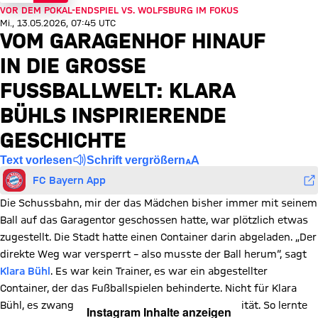
VOR DEM POKAL-ENDSPIEL VS. WOLFSBURG IM FOKUS
Mi., 13.05.2026, 07:45 UTC
VOM GARAGENHOF HINAUF
IN DIE GROSSE F
USSBALLWELT: KLARA BÜ
HLS INSPIRIERENDE GE
SCHICHTE
Text vorlesen
Schrift vergrößern
FC Bayern App
Die Schussbahn, mir der das Mädchen bisher immer mit seinem
Ball auf das Garagentor geschossen hatte, war plötzlich etwas
zugestellt. Die Stadt hatte einen Container darin abgeladen. „Der
direkte Weg war versperrt – also musste der Ball herum“, sagt
Klara Bühl
. Es war kein Trainer, es war ein abgestellter
Container, der das Fußballspielen behinderte. Nicht für Klara
Bühl, es zwang nur zur Improvisation, zur Kreativität. So lernte
Instagram Inhalte anzeigen