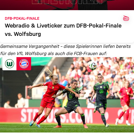
WEB
DFB-POKAL-FINALE
Webradio & Liveticker zum DFB-Pokal-Finale
vs. Wolfsburg
Gemeinsame Vergangenheit – diese Spielerinnen liefen bereits
für den VfL Wolfsburg als auch die FCB-Frauen auf: