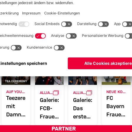
GALLERIE
GALLERIE
AUF YOUTUBE
NEUE KOOPERATION
ALLIANZ WOMEN'S TOUR
ALLIANZ WOMEN'S TOUR
e
Teezeremonie
FC
Galerie:
Galerie:
g
mit
Bayern
FCB-
Das
Damnjanović,
Frauen
Frauen
erste
van
und
zu
Training
PARTNER
Eijk,
MCM