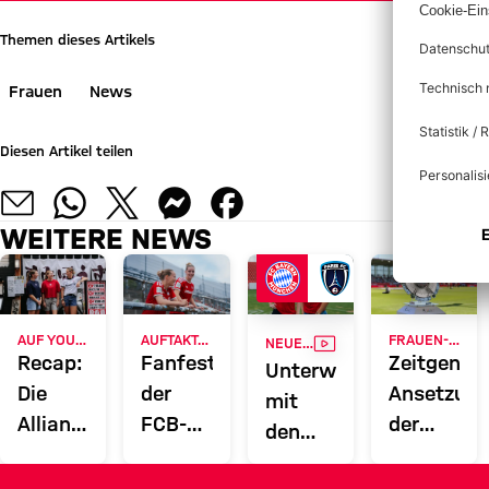
Themen dieses Artikels
Frauen
News
Diesen Artikel teilen
WEITERE NEWS
VIDEO
AUF YOUTUBE
AUFTAKT-SPIEL GEGEN PARIS
FRAUEN-BUNDESLIGA
NEUES ZUHAUSE, NEUE PERSPEKTIVEN
Recap:
Fanfest
Zeitgenau
Unterwegs
Die
der
Ansetzun
mit
Allianz
FCB-
der
den
Women's
Frauen
Spieltage
FCB-
Tour
im
2 bis 5