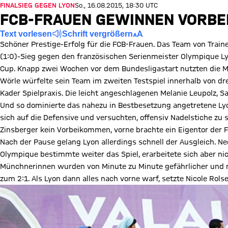
FINALSIEG GEGEN LYON
So., 16.08.2015, 18:30 UTC
FCB-FRAUEN GEWINNEN VORBE
Text vorlesen
Schrift vergrößern
Schöner Prestige-Erfolg für die FCB-Frauen. Das Team von Trai
(1:0)-Sieg gegen den französischen Serienmeister Olympique Ly
Cup. Knapp zwei Wochen vor dem Bundesligastart nutzten die M
Wörle würfelte sein Team im zweiten Testspiel innerhalb von dr
Kader Spielpraxis. Die leicht angeschlagenen Melanie Leupolz, 
Und so dominierte das nahezu in Bestbesetzung angetretene Lyon
sich auf die Defensive und versuchten, offensiv Nadelstiche zu 
Zinsberger kein Vorbeikommen, vorne brachte ein Eigentor der F
Nach der Pause gelang Lyon allerdings schnell der Ausgleich. Ne
Olympique bestimmte weiter das Spiel, erarbeitete sich aber nic
Münchnerinnen wurden von Minute zu Minute gefährlicher und n
zum 2:1. Als Lyon dann alles nach vorne warf, setzte Nicole Rols