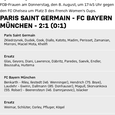
FCB-Frauen am Donnerstag, den 8. August, um 17:45 Uhr gegen
den FC Chelsea um Platz 3 des French Women's Cups.
PARIS SAINT GERMAIN - FC BAYERN
MÜNCHEN - 2:1 (0:1)
Paris Saint Germain
ZKiedrzynek, Dudek, Cook, Diallo, Katoto, Madim, Perisset, Zamanian,
Morroni, Maciel Mota, Khelifi
Ersatz
Glas, Geyoro, Diani, Lawrence, Däbritz, Paredes, Saevik, Endler,
Boussaha, Huitema
FC Bayern München
Benkarth - Riley, Ilestedt (46. Wenninger), Hendrich (75. Boye),
Laudehr - Gwinn, Dallmann (85. Donhauser), Magull, Skorvankova
(55. Rolser) - Beerensteyn (46. Damnjanovic), Islacker
Ersatz
Weimar, Schlüter, Corley, Pfluger, Kögel