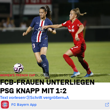
WOMEN'S FRENCH CUP
Di., 06.08.2019, 21:53 UTC
FCB-FRAUEN UNTERLIEGEN
PSG KNAPP MIT 1:2
Text vorlesen
Schrift vergrößern
FC Bayern App