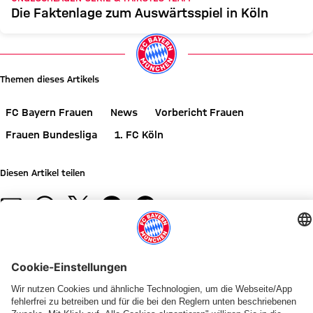
Die Faktenlage zum Auswärtsspiel in Köln
Themen dieses Artikels
FC Bayern Frauen
News
Vorbericht Frauen
Frauen Bundesliga
1. FC Köln
Diesen Artikel teilen
WEITERE NEWS
VIDEO
LIVE BEI FC BAYERN TV PLUS
LIVE BEI FC BAYERN TV PLUS
FRAUEN-BUNDESLIGA
ALLIANZ WOMEN'S TOUR
BUNDESLIGA-ERÖFFNUNGSSPIEL
FC BAYERN TV PLUS
FCB-FRAUEN
SPIELBERICHT
Neue
Bayerisch-
Zeitgenaue
Erster
Auftakt
Sonntag,
Edna
FCB-
Heimstätte:
fränkisches
Ansetzung
Test:
in
16
Imade
Frauen