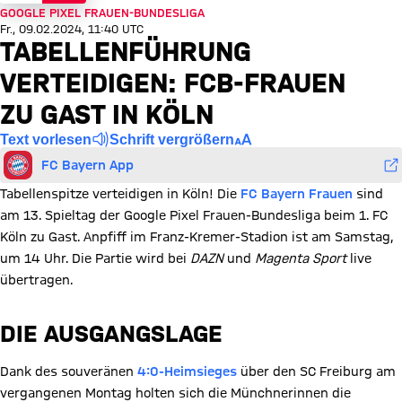
GOOGLE PIXEL FRAUEN-BUNDESLIGA
Fr., 09.02.2024, 11:40 UTC
TABELLENFÜHRUNG
VERTEIDIGEN: FCB-FRAUEN
ZU GAST IN KÖLN
Text vorlesen
Schrift vergrößern
FC Bayern App
Tabellenspitze verteidigen in Köln! Die
FC Bayern Frauen
sind
am 13. Spieltag der Google Pixel Frauen-Bundesliga beim 1. FC
Köln zu Gast. Anpfiff im Franz-Kremer-Stadion ist am Samstag,
um 14 Uhr. Die Partie wird bei
DAZN
und
Magenta Sport
live
übertragen.
DIE AUSGANGSLAGE
Dank des souveränen
4:0-Heimsieges
über den SC Freiburg am
vergangenen Montag holten sich die Münchnerinnen die