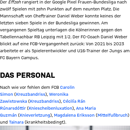
Der
Effzeh
rangiert in der Google Pixel Frauen-Bundesliga nach
zwölf Spielen mit zehn Punkten auf dem neunten Platz. Die
Mannschaft von Cheftrainer Daniel Weber konnte keines der
letzten sieben Spiele in der Bundesliga gewinnen. Am
vergangenen Spieltag unterlagen die Kölnerinnen gegen den
Tabellennachbar RB Leipzig mit 1:2. Der FC-Coach Daniel Weber
blickt auf eine FCB-Vergangenheit zurück: Von 2021 bis 2023
arbeitete er als Spielerentwickler und U16-Trainer der Jungs am
FC Bayern Campus.
DAS PERSONAL
Nach wie vor fehlen dem FCB
Carolin
Simon
(
Kreuzbandriss
),
Weronika
Zawistowska
(
Kreuzbandriss
),
Cécilía Rán
Rúnarsdóttir
(
Kniescheibenluxation
),
Ana Maria
Guzmán
(
Knieverletzung
),
Magdalena Eriksson
(
Mittelfußbruch
)
und
Tainara
(krankheitsbedingt).