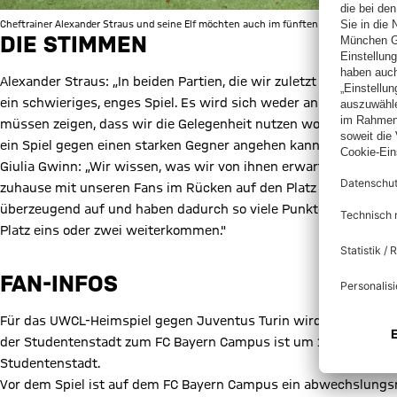
Cheftrainer Alexander Straus und seine Elf möchten auch im fünften UWCL-Spiel ohne 
DIE STIMMEN
Alexander Straus: „In beiden Partien, die wir zuletzt gegen Juve
ein schwieriges, enges Spiel. Es wird sich weder an unserer n
müssen zeigen, dass wir die Gelegenheit nutzen wollen, um uns 
ein Spiel gegen einen starken Gegner angehen kann.“
Giulia Gwinn: „Wir wissen, was wir von ihnen erwarten können. 
zuhause mit unseren Fans im Rücken auf den Platz zu laufen. Wi
überzeugend auf und haben dadurch so viele Punkte sammeln kö
Platz eins oder zwei weiterkommen."
FAN-INFOS
Für das UWCL-Heimspiel gegen Juventus Turin wird ein kostenlos
der Studentenstadt zum FC Bayern Campus ist um 17:25 Uhr und
Studentenstadt.
Vor dem Spiel ist auf dem FC Bayern Campus ein abwechslung