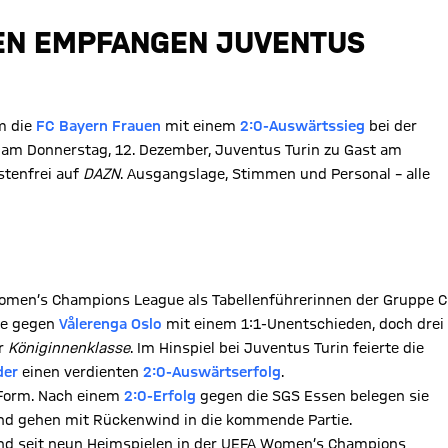
UEN EMPFANGEN JUVENTUS
m die
FC Bayern Frauen
mit einem
2:0-Auswärtssieg
bei der
am Donnerstag, 12. Dezember, Juventus Turin zu Gast am
stenfrei auf
DAZN
. Ausgangslage, Stimmen und Personal – alle
Women’s Champions League als Tabellenführerinnen der Gruppe C
tie gegen
Vålerenga Oslo
mit einem 1:1-Unentschieden, doch drei
er
Königinnenklasse
. Im Hinspiel bei Juventus Turin feierte die
der
einen verdienten
2:0-Auswärtserfolg
.
 Form. Nach einem
2:0-Erfolg
gegen die SGS Essen belegen sie
und gehen mit Rückenwind in die kommende Partie.
sind seit neun Heimspielen in der UEFA Women’s Champions