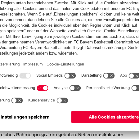
eine Niederlage bleiben. | © FC Bayern
ntus gespielt haben, haben wir gut abgeliefert. Es wird trotzdem
och an der Herangehensweise des Gegners etwas ändern. Wir
weiterzuentwickeln. Das ist die einzige Möglichkeit, wie man
Der Fokus liegt aber auf uns und unserem Spiel. Wir freuen uns,
r haben eine gute Position in der Gruppe, treten dominant und
nnen, dass wir nun selbst entscheiden können, ob wir auf
er Shuttle-Bus-Service für alle Fans angeboten. Abfahrt von
 18:05 Uhr. Nach Spielende fährt der Bus zurück zur
sreiches Rahmenprogramm geboten. Neben musikalischer