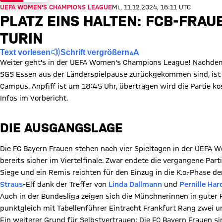
UEFA WOMEN'S CHAMPIONS LEAGUE
Mi., 11.12.2024, 16:11 UTC
PLATZ EINS HALTEN: FCB-FRA
TURIN
Text vorlesen
Schrift vergrößern
Weiter geht's in der UEFA Women's Champions League! Nachde
SGS Essen aus der Länderspielpause zurückgekommen sind, ist 
Campus. Anpfiff ist um 18:45 Uhr, übertragen wird die Partie ko
Infos im Vorbericht.
DIE AUSGANGSLAGE
Die FC Bayern Frauen stehen nach vier Spieltagen in der UEFA 
bereits sicher im Viertelfinale. Zwar endete die vergangene Par
Siege und ein Remis reichten für den Einzug in die K.o.-Phase d
Straus
-Elf dank der Treffer von
Linda Dallmann
und
Pernille Har
Auch in der Bundesliga zeigen sich die Münchnerinnen in guter
punktgleich mit Tabellenführer Eintracht Frankfurt Rang zwei 
Ein weiterer Grund für Selbstvertrauen: Die FC Bayern Frauen 