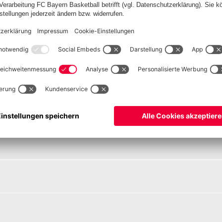
erhardt, Wenninger (51. Leupolz), Däbritz - Bürki, Miedema (71.