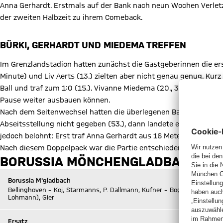
Anna Gerhardt. Erstmals auf der Bank nach neun Wochen Verletz
der zweiten Halbzeit zu ihrem Comeback.
BÜRKI, GERHARDT UND MIEDEMA TREFFEN
Im Grenzlandstadion hatten zunächst die Gastgeberinnen die ers
Minute) und Liv Aerts (13.) zielten aber nicht genau genug. Ku
Ball und traf zum 1:0 (15.). Vivanne Miedema (20., 37., 39.), Ann
Pause weiter ausbauen können.
Nach dem Seitenwechsel hatten die überlegenen Bayern zunächs
Abseitsstellung nicht gegeben (53.), dann landete ein Bürki-Sch
jedoch belohnt: Erst traf Anna Gerhardt aus 16 Metern ins lange 
Nach diesem Doppelpack war die Partie entschieden. Bürki sche
BORUSSIA MÖNCHENGLADBACH - FC 
Borussia M'gladbach
Bellinghoven – Koj, Starmanns, P. Dallmann, Kufner – Bogenschütz (76.
Lohmann), Gier
Ersatz