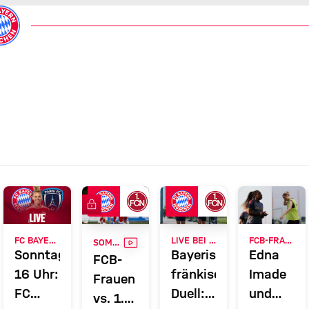
FC Bayern TV PLUS
VIDEO
FC BAYERN TV PLUS
LIVE BEI FC BAYERN TV PLUS
FCB-FRAUEN
SOMMERVORBEREITUNG
Sonntag,
Bayerisch-
Edna
FCB-
16 Uhr:
fränkisches
Imade
Frauen
t:
FC
Duell:
und
vs. 1.