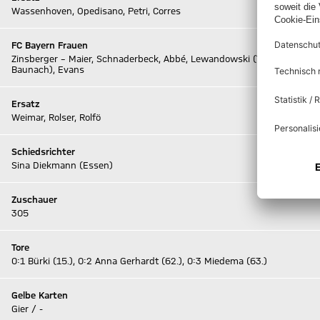
Wassenhoven, Opedisano, Petri, Corres
FC Bayern Frauen
Zinsberger – Maier, Schnaderbeck, Abbé, Lewandowski (71. Holstad) – G
Baunach), Evans
Ersatz
Weimar, Rolser, Rolfö
Schiedsrichter
Sina Diekmann (Essen)
Zuschauer
305
Tore
0:1 Bürki (15.), 0:2 Anna Gerhardt (62.), 0:3 Miedema (63.)
Gelbe Karten
Gier / -