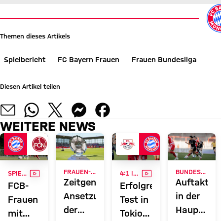
Themen dieses Artikels
Spielbericht
FC Bayern Frauen
Frauen Bundesliga
Diesen Artikel teilen
WEITERE NEWS
VIDEO
VIDEO
FRAUEN-BUNDESLIGA
BUNDESLIGA-ERÖFFNUNGSSPIEL
SPIELBERICHT
4:1 IM NAK5 STADIUM
Zeitgenaue
Auftakt
FCB-
Erfolgreicher
Ansetzung
in der
Frauen
Test in
der
Hauptstad
mit
Tokio: