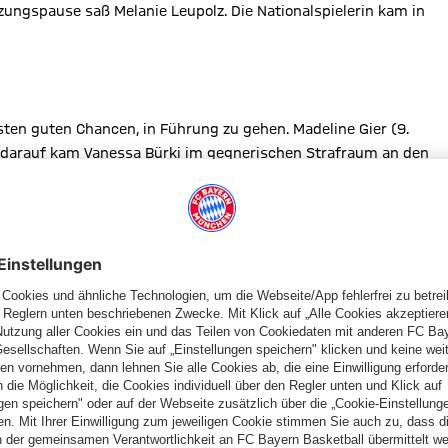
ungspause saß Melanie Leupolz. Die Nationalspielerin kam in
ten guten Chancen, in Führung zu gehen. Madeline Gier (9.
rz darauf kam Vanessa Bürki im gegnerischen Strafraum an den
a Gerhardt (21.) und Sara Däbritz (27.) hätten die Führung bis zur
t Pech. Ein Treffer von Miedema wurde wegen einer
uss an der Querlatte (59.). Schließlich wurde das Anrennen
Eck (62.), dann erhöhte Miedema per Kopfball auf 3:0 (63.).
iterte noch einmal am Aluminium (83.), dann war Schluss.
BAYERN FRAUEN 0:3 (0:1)
 Müller), Birbaum (46. J. Dallmann) – Aerts, Cameron – Simons (66.