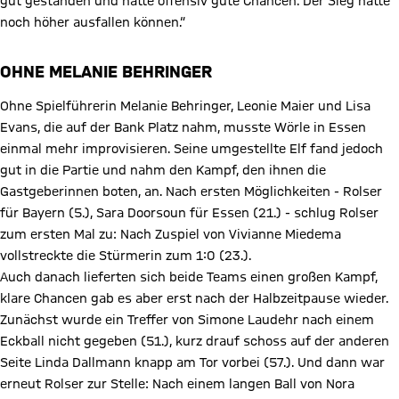
gut gestanden und hatte offensiv gute Chancen. Der Sieg hätte
noch höher ausfallen können.“
OHNE MELANIE BEHRINGER
Ohne Spielführerin Melanie Behringer, Leonie Maier und Lisa
Evans, die auf der Bank Platz nahm, musste Wörle in Essen
einmal mehr improvisieren. Seine umgestellte Elf fand jedoch
gut in die Partie und nahm den Kampf, den ihnen die
Gastgeberinnen boten, an. Nach ersten Möglichkeiten - Rolser
für Bayern (5.), Sara Doorsoun für Essen (21.) - schlug Rolser
zum ersten Mal zu: Nach Zuspiel von Vivianne Miedema
vollstreckte die Stürmerin zum 1:0 (23.).
Auch danach lieferten sich beide Teams einen großen Kampf,
klare Chancen gab es aber erst nach der Halbzeitpause wieder.
Zunächst wurde ein Treffer von Simone Laudehr nach einem
Eckball nicht gegeben (51.), kurz drauf schoss auf der anderen
Seite Linda Dallmann knapp am Tor vorbei (57.). Und dann war
erneut Rolser zur Stelle: Nach einem langen Ball von Nora