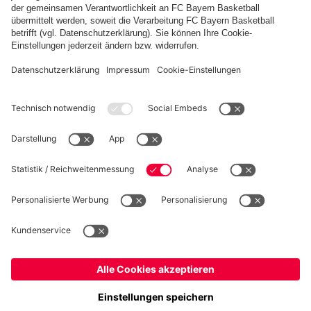
PARTNER
fcbayern.com
Basketball
Allianz Arena
Media Center
Jobs
©
FC Bayern München AG
–
2026
Impressum
Datenschutz
Nutzungsbedingungen
Barrierefreiheit
Kinder- und Jugendschutz
Hinweisgebersystem
FAQ
Kontakt
Cookie-Einstellungen