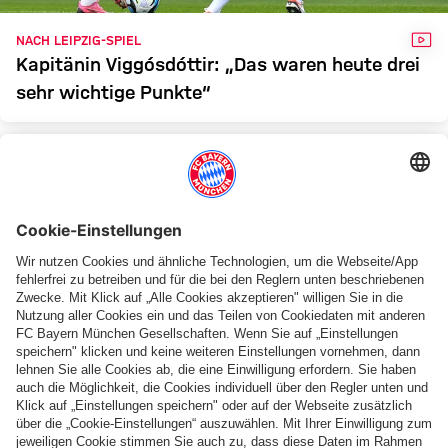
VID
NACH LEIPZIG-SPIEL
Kapitänin Viggósdóttir: „Das waren heute drei
sehr wichtige Punkte“
VID
FRAUEN-BUNDESLIGA
Grohs vor Leipzig: „Brauchen die drei Punkte“