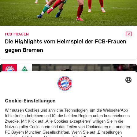
FRAUEN
Zum Spielbericht
VID
FCB-FRAUEN
Die Highlights vom Heimspiel der FCB-Frauen
gegen Bremen