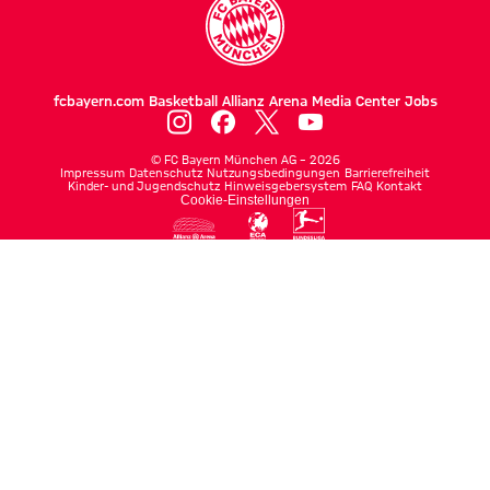
fcbayern.com
Basketball
Allianz Arena
Media Center
Jobs
©
FC Bayern München AG
–
2026
Impressum
Datenschutz
Nutzungsbedingungen
Barrierefreiheit
Kinder- und Jugendschutz
Hinweisgebersystem
FAQ
Kontakt
Cookie-Einstellungen