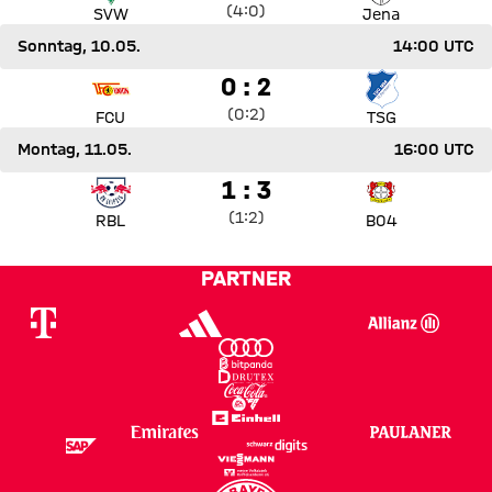
Zwischenergebnis:
4 zu 0 nach Erste Halbzeit
(
4:0
)
SVW
Jena
Sonntag, 10.05.
14:00 UTC
Spiel 1. FC Union Berlin gegen TSG Hoffenheim
0 zu 2
0 : 2
Zwischenergebnis:
0 zu 2 nach Erste Halbzeit
(
0:2
)
FCU
TSG
Montag, 11.05.
16:00 UTC
Spiel RB Leipzig gegen Bayer 04 Leverkusen
1 zu 3
1 : 3
Zwischenergebnis:
1 zu 2 nach Erste Halbzeit
(
1:2
)
RBL
B04
PARTNER