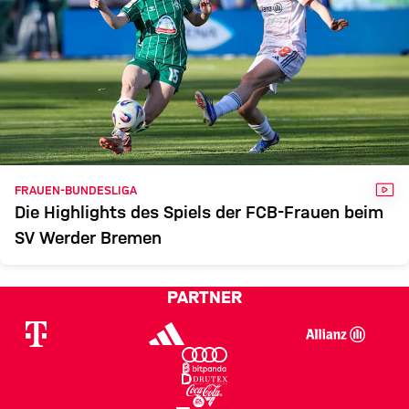
VID
FRAUEN-BUNDESLIGA
Die Highlights des Spiels der FCB-Frauen beim
SV Werder Bremen
PARTNER