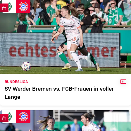
FRAUEN
FC Bayern TV PLUS
Zum Spielbericht
VID
BUNDESLIGA
SV Werder Bremen vs. FCB-Frauen in voller
Länge
FC Bayern TV PLUS