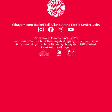
fcbayern.com
Basketball
Allianz Arena
Media Center
Jobs
©
FC Bayern München AG
–
2026
Impressum
Datenschutz
Nutzungsbedingungen
Barrierefreiheit
Kinder- und Jugendschutz
Hinweisgebersystem
FAQ
Kontakt
Cookie-Einstellungen