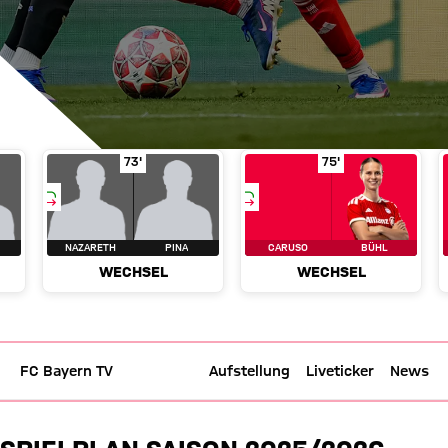
Samstag, 25. April 2026, 16:15 UTC
Sa., 25.04.2026, 16:15 UTC
Paralluelo für Hansen
Wechsel
in Spielminute 73'
Nazareth für Pina
in Spielminute 73'
Wechsel
Caruso 
73'
75'
Champions League
Halbfinale Hinspiel
Allianz Arena - München
NAZARETH
PINA
CARUSO
BÜHL
WECHSEL
WECHSEL
FC Bayern TV
Spielplan
Aufstellung
Liveticker
News
FC Bayern Frauen gegen FC Barcelona
1 zu 1
1 : 1
0 zu 1 nach Erste Halbzeit
Zwischenergebnis:
(
0:1
)
FCB
FCB