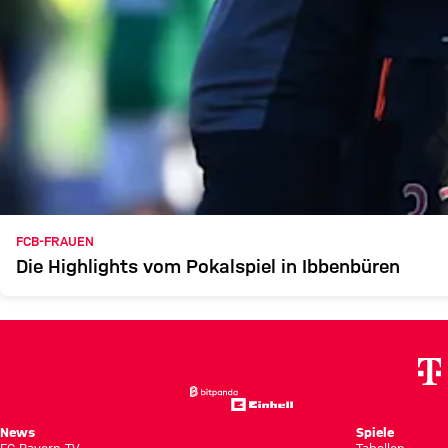
FCB-FRAUEN
Die Highlights vom Pokalspiel in Ibbenbüren
News
Spiele
FC Bayern TV
Tabellen