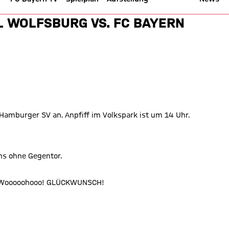
rn - DFB-Pokal 25/26
L WOLFSBURG VS. FC BAYERN
mburger SV an. Anpfiff im Volkspark ist um 14 Uhr.
ens ohne Gegentor.
en! Wooooohooo! GLÜCKWUNSCH!