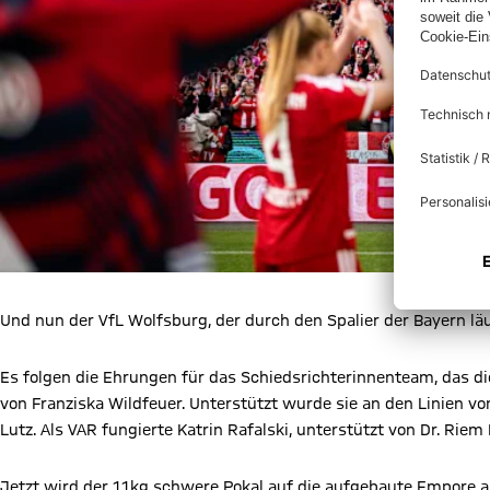
Und nun der VfL Wolfsburg, der durch den Spalier der Bayern läu
Es folgen die Ehrungen für das Schiedsrichterinnenteam, das di
von Franziska Wildfeuer. Unterstützt wurde sie an den Linien vo
Lutz. Als VAR fungierte Katrin Rafalski, unterstützt von Dr. Riem
Jetzt wird der 11kg schwere Pokal auf die aufgebaute Empore a