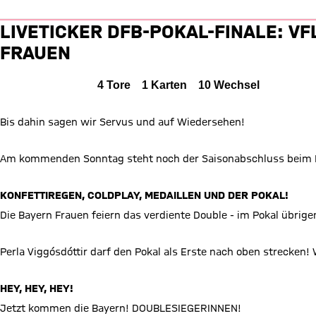
Liveticker: Wolfsburg vs. Baye
LIVETICKER DFB-POKAL-FINALE: VF
FRAUEN
VfL Wolfsburg gegen FC Bayern Frauen
0 zu 4
WOL
0 : 4
FCB
0 zu 1 nach Erste Halbzeit
Zwischenergebnis:
(
0:1
)
FRAUEN
Alle Ereignisse
4
Tore
1
Karten
10
Wechsel
Zum Spielbericht
Bis dahin sagen wir Servus und auf Wiedersehen!
Am kommenden Sonntag steht noch der Saisonabschluss beim Ha
KONFETTIREGEN, COLDPLAY, MEDAILLEN UND DER POKAL!
Die Bayern Frauen feiern das verdiente Double - im Pokal übrig
Perla Viggósdóttir darf den Pokal als Erste nach oben streck
HEY, HEY, HEY!
Jetzt kommen die Bayern! DOUBLESIEGERINNEN!