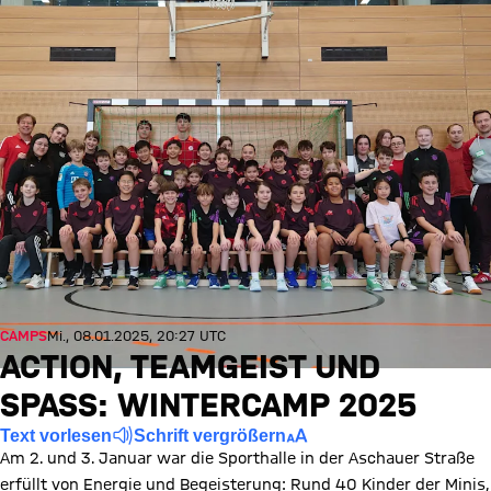
CAMPS
Mi., 08.01.2025, 20:27 UTC
ACTION, TEAMGEIST UND
SPASS: WINTERCAMP 2025
Text vorlesen
Schrift vergrößern
Am 2. und 3. Januar war die Sporthalle in der Aschauer Straße
erfüllt von Energie und Begeisterung: Rund 40 Kinder der Minis,