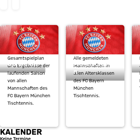
der
Kinder-
und
MYTISCHTENNIS LINKS
Jugendakademie
Gesamtspielplan
Alle gemeldeten
Spielplan
Mannschafte
und Ergebnisse der
Mannschaften in
n
laufenden Saison
allen Altersklassen
von allen
des FC Bayern
Mannschaften des
München
FC Bayern München
Tischtennis.
Tischtennis.
Zu myTischtennis
Zu myTischtennis
KALENDER
Keine Termine