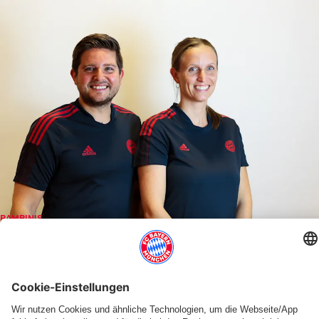
BAMBINIS
TRAINERTEAM &
TRAININGSZEITEN
Text vorlesen
Schrift vergrößern
Susanne Huhn & Johannes Reis
Kontakt Mail:
bambinis@fcbayern-handball.de