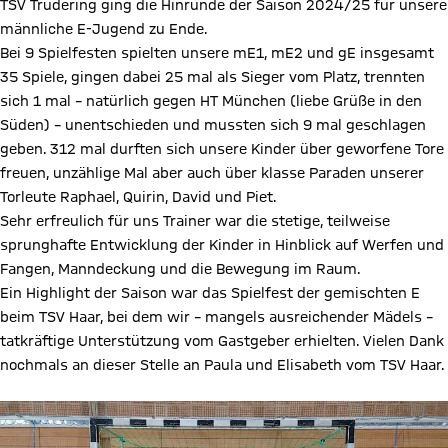
TSV Trudering ging die Hinrunde der Saison 2024/25 für unsere
männliche E-Jugend zu Ende.
Bei 9 Spielfesten spielten unsere mE1, mE2 und gE insgesamt
35 Spiele, gingen dabei 25 mal als Sieger vom Platz, trennten
sich 1 mal – natürlich gegen HT München (liebe Grüße in den
Süden) – unentschieden und mussten sich 9 mal geschlagen
geben. 312 mal durften sich unsere Kinder über geworfene Tore
freuen, unzählige Mal aber auch über klasse Paraden unserer
Torleute Raphael, Quirin, David und Piet.
Sehr erfreulich für uns Trainer war die stetige, teilweise
sprunghafte Entwicklung der Kinder in Hinblick auf Werfen und
Fangen, Manndeckung und die Bewegung im Raum.
Ein Highlight der Saison war das Spielfest der gemischten E
beim TSV Haar, bei dem wir – mangels ausreichender Mädels –
tatkräftige Unterstützung vom Gastgeber erhielten. Vielen Dank
nochmals an dieser Stelle an Paula und Elisabeth vom TSV Haar.