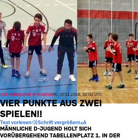
U13 MÄNNLICHE D-JUGEND
Mi., 07.11.2018, 16:00 UTC
VIER PUNKTE AUS ZWEI
SPIELEN!!
Text vorlesen
Schrift vergrößern
MÄNNLICHE D-JUGEND HOLT SICH
VORÜBERGEHEND TABELLENPLATZ 1. IN DER