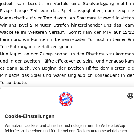
jedoch kam bereits im Vorfeld eine Spielverlegung nicht in
Frage. Lange Zeit war das Spiel ausgeglichen, dann zog die
Mannschaft auf vier Tore davon. Ab Spielminute zwölf leisteten
wir uns zwei 2 Minuten Strafen hintereinander uns das Team
wackelte im weiteren Verlauf. Somit kam der MTV auf 12:12
heran und wir konnten mit einem späten Tor noch mit einer Ein
Tore Führung in die Halbzeit gehen.
Nun lag es an den Jungs schnell in den Rhythmus zu kommen
und in der zweiten Hälfte effektiver zu sein. Und genauso kam
es dann auch. Von Beginn der zweiten Hälfte dominierten die
Minibazis das Spiel und waren unglaublich konsequent in der
Torausbeute.
Der Lohn hierfür war dann schlussendlich ein verdienter Sieg
mit 26:20. Was nun dem Ganzen die Krone aufsetzte war die
Tabellenführung!
Tabellenplatz eins und man kann sich nur wiederholen was
diese Mannschaft dieses Jahr ausmacht: Teamspirit,
Lernbereitschaft, Zusammenhalt und vor Allem…….
Einer für Alle und Alle für einen!!