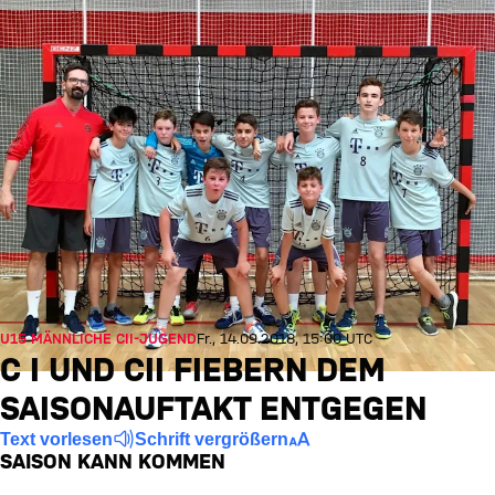
U15 MÄNNLICHE CII-JUGEND
Fr., 14.09.2018, 15:00 UTC
C I UND CII FIEBERN DEM
SAISONAUFTAKT ENTGEGEN
Text vorlesen
Schrift vergrößern
SAISON KANN KOMMEN