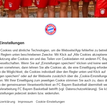
NGEKOMMEN
was der Endstand von 40:30 zugunsten der Gastgeber vorweg
mann kehrte zur Mannschaft zurück, dafür fiel Lennart Britz mit
n ihn komplett und lagen schnell zurück. In der ersten Halbzeit
nte den Abstand auf die Gäste durch schöne Einzelaktionen
m Seitenwechsel.
 Ballgewinne und gewonnen Zweikämpfe nicht in Tore ummünzen
udering nutzte jede Unkonzentriertheit aus und Durchbrach die