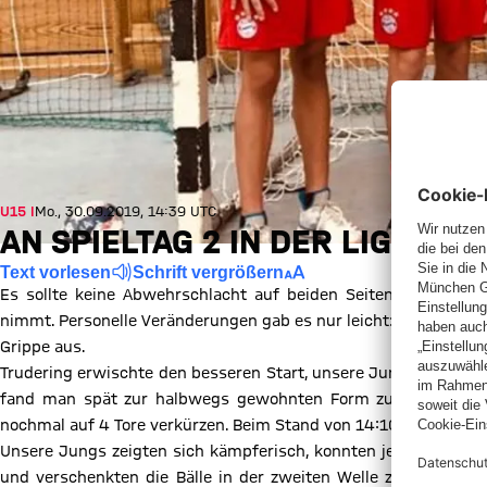
U15 I
Mo., 30.09.2019, 14:39 UTC
AN SPIELTAG 2 IN DER LIGA A
Text vorlesen
Schrift vergrößern
Es sollte keine Abwehrschlacht auf beiden Seiten werden, 
nimmt. Personelle Veränderungen gab es nur leicht: Lukas Löffel
Grippe aus.
Trudering erwischte den besseren Start, unsere Jungs verpasste
fand man spät zur halbwegs gewohnten Form zurück und kon
nochmal auf 4 Tore verkürzen. Beim Stand von 14:10 ging es zu
Unsere Jungs zeigten sich kämpferisch, konnten jedoch ihre
und verschenkten die Bälle in der zweiten Welle zu leicht; Tr