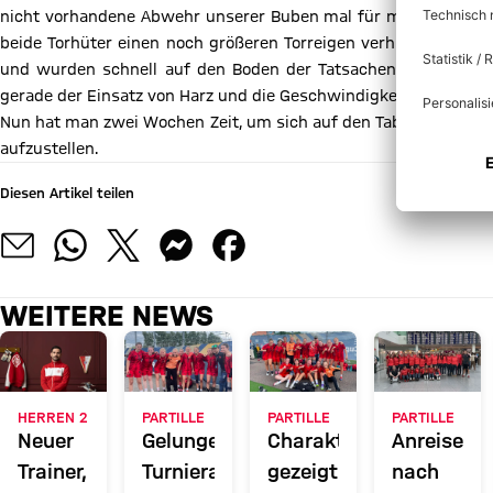
nicht vorhandene Abwehr unserer Buben mal für mal. Am Ende 
beide Torhüter einen noch größeren Torreigen verhindern kon
und wurden schnell auf den Boden der Tatsachen zurückgeholt
gerade der Einsatz von Harz und die Geschwindigkeit der Gegne
Nun hat man zwei Wochen Zeit, um sich auf den Tabellenführer
aufzustellen.
Diesen Artikel teilen
WEITERE NEWS
HERREN 2
PARTILLE
PARTILLE
PARTILLE
Neuer
Gelungener
Charakter
Anreise
Trainer,
Turnierauftakt
gezeigt
nach