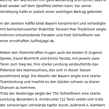
konnte. Wir wünschen ihm gute Besserung und hoffen, dass er
bald wieder auf dem Spielfeld stehen kann. Vor seiner
Verletzung hatte er jedoch einen wichtigen Beitrag geleistet.
In der zweiten Hälfte blieb Bayern konzentriert und verteidigte
mit bemerkenswerter Stabilität. Torwart Max Treybitsch zeigte
mehrere entscheidende Paraden und hielt Schleißheim von
einer ernsthaften Aufholjagd ab.
Neben den Stammkräften trugen auch die beiden D-Jugend-
Spieler, David Blumtritt und Emilio Tarizzo, mit jeweils zwei
Toren zum Sieg bei. Ihre starke Leistung verdeutlichte das
Potenzial des Nachwuchses, das sich in dieser Saison
zunehmend zeigt. Die Abwehr der Bayern zeigte eine starke
Teamleistung und machte es den Gästen schwer, zu klaren
Chancen zu kommen.
Trotz der Niederlage zeigte der TSV Schleißheim eine starke
Leistung. Besonders E. Armbruster (11 Tore) setzte sich trotz
der schwierigen Umstände tapfer durch, während A. Gambert