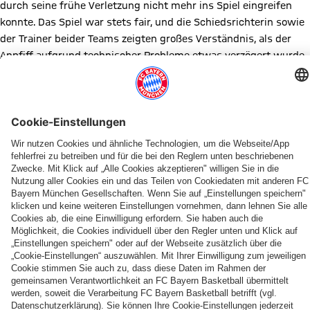
durch seine frühe Verletzung nicht mehr ins Spiel eingreifen
konnte. Das Spiel war stets fair, und die Schiedsrichterin sowie
der Trainer beider Teams zeigten großes Verständnis, als der
Anpfiff aufgrund technischer Probleme etwas verzögert wurde.
Am Ende war der Sieg für Bayern verdient, und die Mannschaft
konnte sich über eine starke Teamleistung und die besten 30
Minuten ihrer Saison freuen. Die Fans beider Seiten sorgten für
eine großartige Atmosphäre, und wir freuen uns, den TSV
Schleißheim, der sich stets fair verhielt, in der Zukunft wieder in
unserer Halle begrüßen zu dürfen.
Diesen Artikel teilen
WEITERE NEWS
HERREN 2
PARTILLE
PARTILLE
PARTILLE
PARTILLE
PARTILLE
PARTILLE
PARTILLE
Neuer
Gelungener
Charakter
Anreise
Zwischen
Turnierstart
Wichtige
Letzter