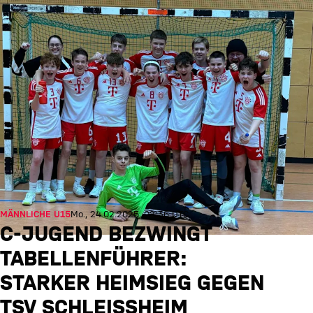
MÄNNLICHE U15
Mo., 24.02.2025, 02:36 UTC
C-JUGEND BEZWINGT
TABELLENFÜHRER:
STARKER HEIMSIEG GEGEN
TSV SCHLEISSHEIM