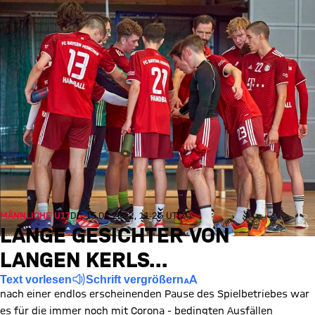
MÄNNLICHE U17
Di., 15.02.2022, 11:26 UTC
LANGE GESICHTER VON
LANGEN KERLS...
Text vorlesen
Schrift vergrößern
nach einer endlos erscheinenden Pause des Spielbetriebes war
es für die immer noch mit Corona - bedingten Ausfällen