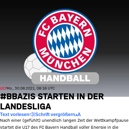
U17
Mo., 30.08.2021, 08:18 UTC
#BBAZIS STARTEN IN DER
LANDESLIGA
Text vorlesen
Schrift vergrößern
Nach einer (gefühlt) unendlich langen Zeit der Wettkampfpause
startet die U17 des FC Bayern Handball voller Energie in die