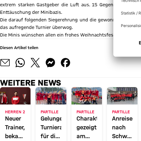
extrem starken Gastgeber die Luft aus. 15 Gegentore, nur 2 
Enttäuschung der Minibazis.
Die darauf folgenden Siegerehrung und die gewonnen Gummibä
das aufregende Turnier überwog.
Die Minis wünschen allen ein frohes Weihnachtsfest und einen 
Diesen Artikel teilen
WEITERE NEWS
HERREN 2
PARTILLE
PARTILLE
PARTILLE
Neuer
Gelungener
Charakter
Anreise
Trainer,
Turnierauftakt
gezeigt
nach
bekanntes
für die
am
Schweden