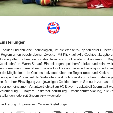
ANZ GROSS!
s für dieses Jahr in Ebersberg an. Am Start waren 11 motivierte
eres 12:30).
pieleparcour ausgetestet, bevor wir dann endlich zu unserem
n sofort, was sie in den letzten Trainingseinheiten so gelernt
riff, auch mal selbst zu gehen oder zu werfen, wurde mit dem
entscheiden.
d uns ging etwas Konzentration verloren. Obwohl die Minis auch
 geben. Im vierten und letzten Spiel ging uns dann gegen einen