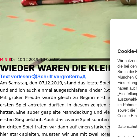
MINIS
Di., 10.12.2019, 10:03 UTC
WIEDER WAREN DIE KLEINEN G
Text vorlesen
Schrift vergrößern
Am Samstag, den 07.12.2019, stand das letzte Spielfest der Mini
und endlich auch einmal ausgeschlafene Kinder (Start des Turni
Mit großer Freude wurde gleich zu Beginn erst einmal der S
ersten Spiel antreten durften. In diesem zeigten die Minis dan
hatten. Eine super gespielte Manndeckung und viel Mut im Ang
ersten Sieg belohnt. Auch das zweite Spiel konnten wir für uns 
Im dritten Spiel trafen wir dann auf einen stärkeren Gegner un
hier stark spielten, mussten wir uns mit zwei Toren geschlagen