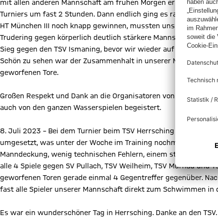
mit allen anderen Mannschaft am frühen Morgen erst einmal die 
Turniers um fast 2 Stunden. Dann endlich ging es raus an die fr
HT München III noch knapp gewinnen, mussten uns aber leider 
Trudering gegen körperlich deutlich stärkere Mannschaften klar
Sieg gegen den TSV Ismaning, bevor wir wieder auf die Minis von
Schön zu sehen war der Zusammenhalt in unserer Mannschaft, d
geworfenen Tore.
Großen Respekt und Dank an die Organisatoren von HT München fü
auch von den ganzen Wasserspielen begeistert.
8. Juli 2023 – Bei dem Turnier beim TSV Herrsching – das Spiel
umgesetzt, was unter der Woche im Training nochmal intensiv ge
Manndeckung, wenig technischen Fehlern, einem strukturierten 
alle 4 Spiele gegen SV Pullach, TSV Weilheim, TSV Murnau und
geworfenen Toren gerade einmal 4 Gegentreffer gegenüber. Nach
fast alle Spieler unserer Mannschaft direkt zum Schwimmen in 
Es war ein wunderschöner Tag in Herrsching. Danke an den TSV