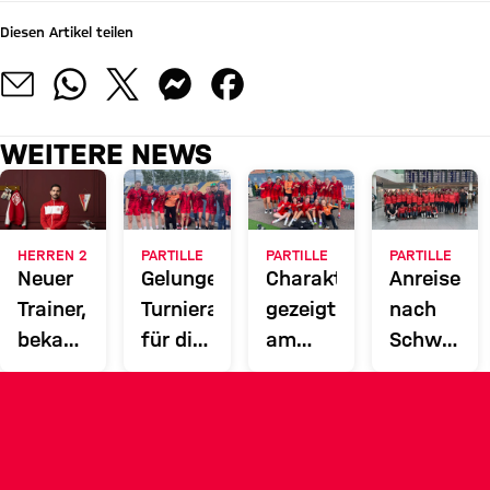
Diesen Artikel teilen
WEITERE NEWS
HERREN 2
PARTILLE
PARTILLE
PARTILLE
Neuer
Gelungener
Charakter
Anreise
Trainer,
Turnierauftakt
gezeigt
nach
bekanntes
für die
am
Schweden
Gesicht
G15
ersten
– Das
für die
Turniertag
Abenteuer
Herren
beginnt
2