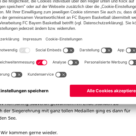
Zeit in der Halle vertreiben – Regen verschob den Start des
ische Luft. In der Vorrunde konnten wir unser erstes Spiel gegen
dann in den beiden Spiele gegen HT München I und TSV
 geschlagen geben. In der Finalrunde gab es dann noch einen
 HT München III trafen, die diesmal als Sieger vom Platz gingen.
er Spaß, den alle hatten, und die gemeinsame Freude über 22
r ein wirklich tolles Turnier. Unsere Kids waren vor allem
feld lag direkt am Ammersee – haben unsere Minis alles
übt wurde. Mit einer soliden Torwartleistung, enger
Angriff und immer einen Blick für den freien Mitspieler wurden
 TSV Herrsching souverän gewonnen. Am Ende standen 23
 der Siegerehrung mit ganz tollen Medaillen ging es dann für
den See.
. Wir kommen gerne wieder.