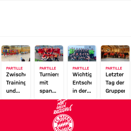
PARTILLE
PARTILLE
PARTILLE
PARTILLE
Zwischen
Turnierstart
Wichtige
Letzter
Training
mit
Entscheidungen
Tag der
und
spannenden
in der
Gruppenp
Nationalmannschaft
Spielen
Gruppenphase
und
großer
Eröffnungsfeier