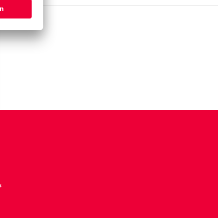
hase
s