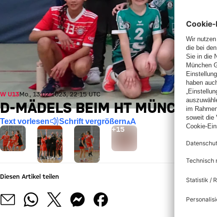
W U13
Mo., 13.02.2023, 22:15 UTC
D-MÄDELS BEIM HT MÜNCHEN
Text vorlesen
Schrift vergrößern
Gehe zu Gallerie Seite: Mehr
+
15
Diesen Artikel teilen