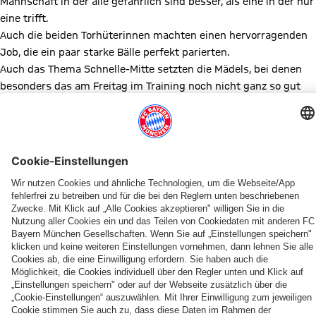
Mannschaft in der alle gefährlich sind besser, als eine in der nur
eine trifft.
Auch die beiden Torhüterinnen machten einen hervorragenden
Job, die ein paar starke Bälle perfekt parierten.
Auch das Thema Schnelle-Mitte setzten die Mädels, bei denen
besonders das am Freitag im Training noch nicht ganz so gut
lief, stark um.
So gewannen unsere C-Mädels, nach ein paar wunderschönen
Pässen und Aktionen, mit 10 Toren und einem Endstand von
29:39 gegen die Altenerdinger Bieber.
Bericht: Lara Sorčik
Es spielten: Sarah, Magdalena - Rosa (9), Mia (9), Bijou (7), Gabi
(6), Avi (6), Annika (1), Ana-Marija (1), Yona, Line
Diesen Artikel teilen
WEITERE NEWS