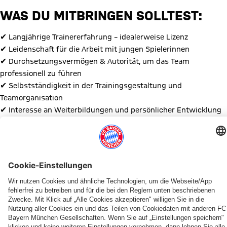
WAS DU MITBRINGEN SOLLTEST:
✔ Langjährige Trainererfahrung – idealerweise Lizenz
✔ Leidenschaft für die Arbeit mit jungen Spielerinnen
✔ Durchsetzungsvermögen & Autorität, um das Team
professionell zu führen
✔ Selbstständigkeit in der Trainingsgestaltung und
Teamorganisation
✔ Interesse an Weiterbildungen und persönlicher Entwicklung
✔ Gutes Organisationstalent für ein strukturiertes
Teammanagement (auch im Austausch mit der wB und
Damenteams)
Haben wir dein Interesse geweckt? Dann melde dich bei uns –
wir freuen uns auf dich!
Kontakt:
h.pfister@fcbayern-handball.de
Diesen Artikel teilen