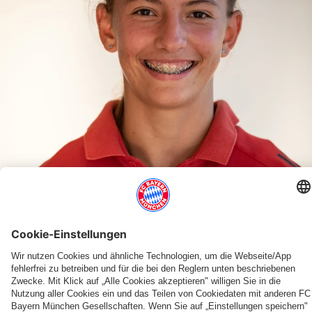
Mi., 17.08.2022, 19:37 UTC
BIJOU SHAHMIRIAN
Text vorlesen
Schrift vergrößern
Bijou Shamirian
Bez. OBB Neulingskader
Team mit Lara Sorcik