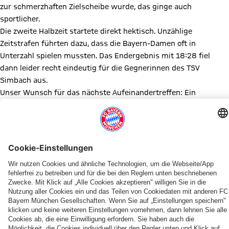
zur schmerzhaften Zielscheibe wurde, das ginge auch
sportlicher.
Die zweite Halbzeit startete direkt hektisch. Unzählige
Zeitstrafen führten dazu, dass die Bayern-Damen oft in
Unterzahl spielen mussten. Das Endergebnis mit 18:28 fiel
dann leider recht eindeutig für die Gegnerinnen des TSV
Simbach aus.
Unser Wunsch für das nächste Aufeinandertreffen: Ein
gesunder und vollständiger Kader der Bayern Damen in einer
hoffentlich fairen Revanche.
Für den FC Bayern München spielten: Sonja Klafke (Tor), Mariana
Markovic (Tor); Hannah Aull (4), Julia Bähr, Paula Klafke,
Kornelija Klinac (2), Julia Knittlmeier, Enya Kweta (7/3), Katja
Leist (3), Anna Loncar, Katharina Mäthner, Claudia Simon (1),
Julia Waldner, Katharina Winter (1)
Diesen Artikel teilen