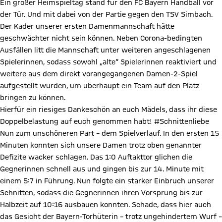
Ein großer Heimspieltag stand für den FC Bayern Handball vor
der Tür. Und mit dabei von der Partie gegen den TSV Simbach.
Der Kader unserer ersten Damenmannschaft hätte
geschwächter nicht sein können. Neben Corona-bedingten
Ausfällen litt die Mannschaft unter weiteren angeschlagenen
Spielerinnen, sodass sowohl „alte“ Spielerinnen reaktiviert und
weitere aus dem direkt vorangegangenen Damen-2-Spiel
aufgestellt wurden, um überhaupt ein Team auf den Platz
bringen zu können.
Hierfür ein riesiges Dankeschön an euch Mädels, dass ihr diese
Doppelbelastung auf euch genommen habt! #Schnittenliebe
Nun zum unschöneren Part – dem Spielverlauf. In den ersten 15
Minuten konnten sich unsere Damen trotz oben genannter
Defizite wacker schlagen. Das 1:0 Auftakttor glichen die
Gegnerinnen schnell aus und gingen bis zur 14. Minute mit
einem 5:7 in Führung. Nun folgte ein starker Einbruch unserer
Schnitten, sodass die Gegnerinnen ihren Vorsprung bis zur
Halbzeit auf 10:16 ausbauen konnten. Schade, dass hier auch
das Gesicht der Bayern-Torhüterin – trotz ungehindertem Wurf –