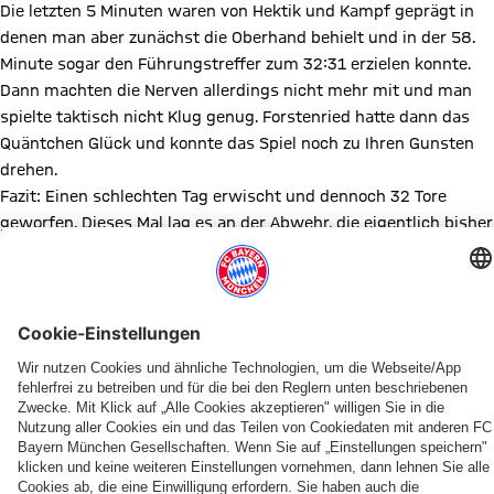
Die letzten 5 Minuten waren von Hektik und Kampf geprägt in
denen man aber zunächst die Oberhand behielt und in der 58.
Minute sogar den Führungstreffer zum 32:31 erzielen konnte.
Dann machten die Nerven allerdings nicht mehr mit und man
spielte taktisch nicht Klug genug. Forstenried hatte dann das
Quäntchen Glück und konnte das Spiel noch zu Ihren Gunsten
drehen.
Fazit: Einen schlechten Tag erwischt und dennoch 32 Tore
geworfen. Dieses Mal lag es an der Abwehr, die eigentlich bisher
unsere Stärke war. Nächste Woche wird’s besser gemacht.
Es spielten:
Laura Schreil (Tor), Isabella Bongarz, Nicole Staniek, Magdalena
Langer, Lamija Kurbegovic (1), Paula Klafke (4), Naida Omerovic
(1), Chiara Neumann (13), Susanne Huhn (5), Gilla Hof, Katharina
Mense (8), Weronika Balchanowska.
Diesen Artikel teilen