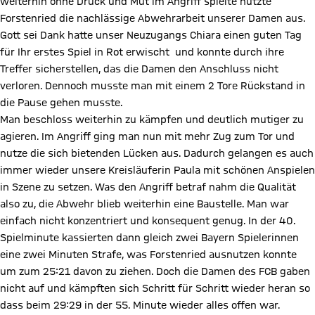
weiterhin ohne Druck und Mut im Angriff spielte nutzte
Forstenried die nachlässige Abwehrarbeit unserer Damen aus.
Gott sei Dank hatte unser Neuzugangs Chiara einen guten Tag
für Ihr erstes Spiel in Rot erwischt und konnte durch ihre
Treffer sicherstellen, das die Damen den Anschluss nicht
verloren. Dennoch musste man mit einem 2 Tore Rückstand in
die Pause gehen musste.
Man beschloss weiterhin zu kämpfen und deutlich mutiger zu
agieren. Im Angriff ging man nun mit mehr Zug zum Tor und
nutze die sich bietenden Lücken aus. Dadurch gelangen es auch
immer wieder unsere Kreisläuferin Paula mit schönen Anspielen
in Szene zu setzen. Was den Angriff betraf nahm die Qualität
also zu, die Abwehr blieb weiterhin eine Baustelle. Man war
einfach nicht konzentriert und konsequent genug. In der 40.
Spielminute kassierten dann gleich zwei Bayern Spielerinnen
eine zwei Minuten Strafe, was Forstenried ausnutzen konnte
um zum 25:21 davon zu ziehen. Doch die Damen des FCB gaben
nicht auf und kämpften sich Schritt für Schritt wieder heran so
dass beim 29:29 in der 55. Minute wieder alles offen war.