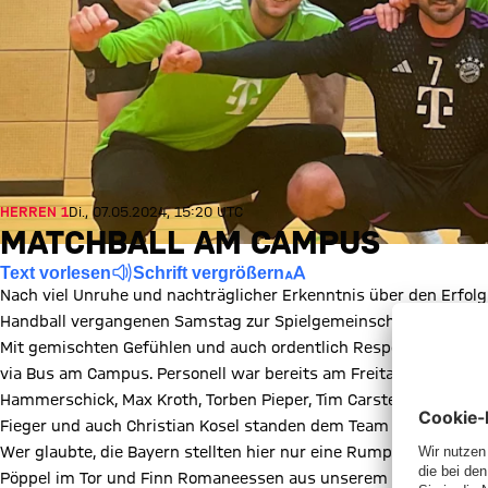
HERREN 1
Di., 07.05.2024, 15:20 UTC
MATCHBALL AM CAMPUS
Text vorlesen
Schrift vergrößern
Nach viel Unruhe und nachträglicher Erkenntnis über den Erfol
Handball vergangenen Samstag zur Spielgemeinschaft nach Re
Mit gemischten Gefühlen und auch ordentlich Respekt vor der 
via Bus am Campus. Personell war bereits am Freitag klar, dass
Hammerschick, Max Kroth, Torben Pieper, Tim Carstens, Nenad K
Fieger und auch Christian Kosel standen dem Team nicht zur Ve
Wer glaubte, die Bayern stellten hier nur eine Rumpftruppe fehlt
Pöppel im Tor und Finn Romaneessen aus unserem Perspektivteam 