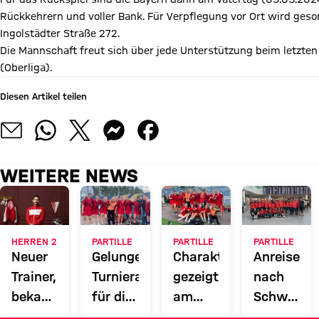
Rückkehrern und voller Bank. Für Verpflegung vor Ort wird ges
Ingolstädter Straße 272.
Die Mannschaft freut sich über jede Unterstützung beim letzten
(Oberliga).
Diesen Artikel teilen
WEITERE NEWS
HERREN 2
PARTILLE
PARTILLE
PARTILLE
Neuer
Gelungener
Charakter
Anreise
Trainer,
Turnierauftakt
gezeigt
nach
bekanntes
für die
am
Schweden
Gesicht
G15
ersten
– Das