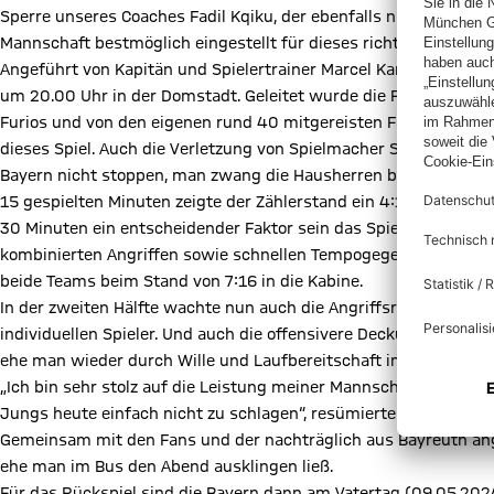
Sperre unseres Coaches Fadil Kqiku, der ebenfalls nur von der 
Mannschaft bestmöglich eingestellt für dieses richtungsweisend
Angeführt von Kapitän und Spielertrainer Marcel Karaköcek und 
um 20.00 Uhr in der Domstadt. Geleitet wurde die Partie vom G
Furios und von den eigenen rund 40 mitgereisten Fans angepeit
dieses Spiel. Auch die Verletzung von Spielmacher Serigne Mbodj
Bayern nicht stoppen, man zwang die Hausherren bereits in der 
15 gespielten Minuten zeigte der Zählerstand ein 4:11 für die G
30 Minuten ein entscheidender Faktor sein das Spiel in die rich
kombinierten Angriffen sowie schnellen Tempogegenstößen zeig
beide Teams beim Stand von 7:16 in die Kabine.
In der zweiten Hälfte wachte nun auch die Angriffsreihe der Rege
individuellen Spieler. Und auch die offensivere Deckung der Hau
ehe man wieder durch Wille und Laufbereitschaft im Angriff de
„Ich bin sehr stolz auf die Leistung meiner Mannschaft an dies
Jungs heute einfach nicht zu schlagen“, resümierte Coach Fadil K
Gemeinsam mit den Fans und der nachträglich aus Bayreuth ange
ehe man im Bus den Abend ausklingen ließ.
Für das Rückspiel sind die Bayern dann am Vatertag (09.05.202