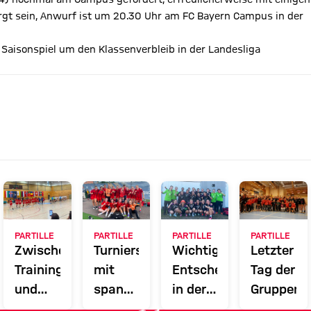
orgt sein, Anwurf ist um 20.30 Uhr am FC Bayern Campus in der
 Saisonspiel um den Klassenverbleib in der Landesliga
PARTILLE
PARTILLE
PARTILLE
PARTILLE
Zwischen
Turnierstart
Wichtige
Letzter
Training
mit
Entscheidungen
Tag der
und
spannenden
in der
Gruppenp
Nationalmannschaft
Spielen
Gruppenphase