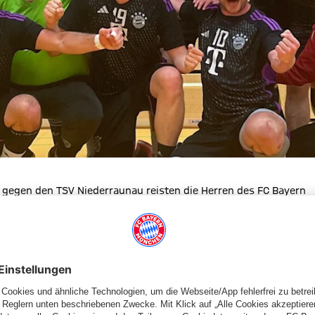
g gegen den TSV Niederraunau reisten die Herren des FC Bayern
gensburg.
Aufgabe traf man sich mit den Fans zur gemeinsamen Abreise
 einige Akteure nicht mitfahren konnte – Max Maas, Jan
orpar, Max Berg, Armin Alijagic, Ansgar Bachmann, Dominik
rfügung.
e aber weit, mit vollem Kader u.a. mit Rückkehrer Phillipp
stellte der FCB 14 Spieler. Die Spitze des Eisbergs war die