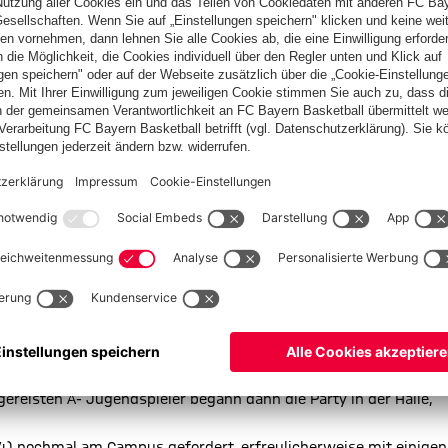
Tribüne aus dem Spiel folgen konnte – dennoch wurde die
e Spiel.
Physio Debütantin Larissa Gerber begann das Spiel pünktlich
espann Kranich/Küstner/Freier.
scht starteten die Bayern hochmotiviert und kaltschnäuzig in
i in der 5 Minute konnte an diesem Tag die angriffslustigen
10. Minute beim Stand von 2:6 zur frühen Auszeit. Nach bereits
äste aus München, die Abwehr sollte an diesem Tag in den ersten
tige Richtung zu lenken. Nach schönen Einzelaktionen und
ten die Bayern ihre lang vermisste Stärke, so verschwanden
nsburger auf und erzielte teils leichte Tore durch ihre Starken
sherren brachte das Angriffsspiel der Bayern kurz ins Stocken,
n Vorsprung verwalten konnte.
em Tag, mit dieser Einstellung und diesem Fokus waren die
qiku sichtlich gerührt und erleichtert nach dieser Leistung.
reisten A- Jugendspieler begann dann die Party in der Halle,
4) nochmal am Campus gefordert, erfreulicherweise mit einigen