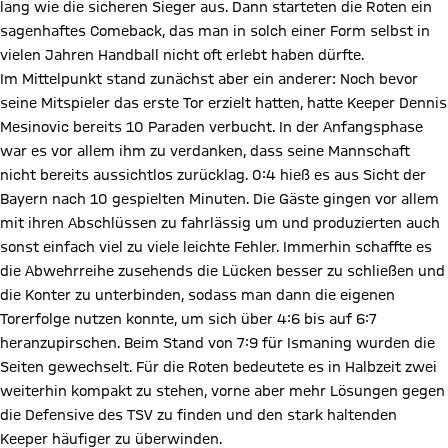
lang wie die sicheren Sieger aus. Dann starteten die Roten ein
sagenhaftes Comeback, das man in solch einer Form selbst in
vielen Jahren Handball nicht oft erlebt haben dürfte.
Im Mittelpunkt stand zunächst aber ein anderer: Noch bevor
seine Mitspieler das erste Tor erzielt hatten, hatte Keeper Dennis
Mesinovic bereits 10 Paraden verbucht. In der Anfangsphase
war es vor allem ihm zu verdanken, dass seine Mannschaft
nicht bereits aussichtlos zurücklag. 0:4 hieß es aus Sicht der
Bayern nach 10 gespielten Minuten. Die Gäste gingen vor allem
mit ihren Abschlüssen zu fahrlässig um und produzierten auch
sonst einfach viel zu viele leichte Fehler. Immerhin schaffte es
die Abwehrreihe zusehends die Lücken besser zu schließen und
die Konter zu unterbinden, sodass man dann die eigenen
Torerfolge nutzen konnte, um sich über 4:6 bis auf 6:7
heranzupirschen. Beim Stand von 7:9 für Ismaning wurden die
Seiten gewechselt. Für die Roten bedeutete es in Halbzeit zwei
weiterhin kompakt zu stehen, vorne aber mehr Lösungen gegen
die Defensive des TSV zu finden und den stark haltenden
Keeper häufiger zu überwinden.