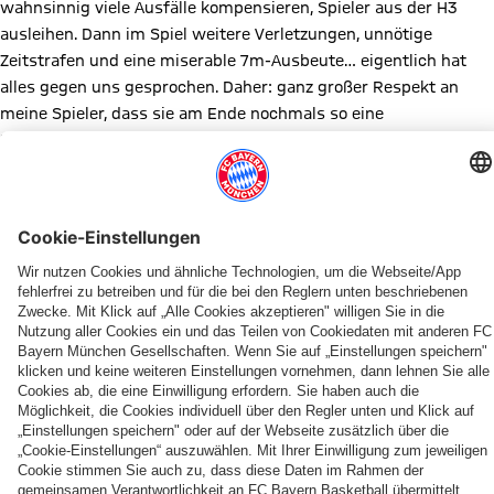
wahnsinnig viele Ausfälle kompensieren, Spieler aus der H3
ausleihen. Dann im Spiel weitere Verletzungen, unnötige
Zeitstrafen und eine miserable 7m-Ausbeute… eigentlich hat
alles gegen uns gesprochen. Daher: ganz großer Respekt an
meine Spieler, dass sie am Ende nochmals so eine
Energieleistung abgerufen haben.“
Erstes Spiel im neuen Jahr: FCB2 vs Kirchheimer SC am 7.1.
(Hinspiel 34:23).
Torschützen: Dindi (5/2), Böhm (5/2), Hugger (3), Oginski (3),
Rizek (3), Romaneessen (2), J.Hibbeler (2), L.Hibbeler (2), Nehr
(1), Biller, Herz, Mesinovic (TW)
Diesen Artikel teilen
WEITERE NEWS