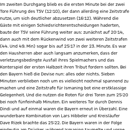
Im zweiten Durchgang blieb es die ersten Minute bei der zwei
Tore Führung des TSV (12:10), der dann allerding eine Zeitstrafe
nutze, um sich deutlicher abzusetzen (16:12). Während die
Gäste mit einigen Schiedsrichterentscheidungen haderten,
baute der TSV seine Führung weiter aus: zunächst auf 20:14,
dann auch mit dem Rückenwind von zwei weiteren Zeitstrafen
(44. Und 49. Min) sogar bis auf 25:17 in der 23. Minute. Es war
den Hausherren aber auch langsam anzumerken, dass der
verletzungsbedingte Ausfall ihres Spielmachers und das
Konterspiel der ersten Halbzeit ihren Tribut fordern sollten. Bei
den Bayern hieß die Devise nun: alles oder nichts. Sieben
Minuten verblieben noch um es vielleicht nochmal spannend zu
machen und eine Zeitstrafe für Ismaning bot eine erstklassige
Gelegenheit. Und die nutzen die Roten für drei Toren zum 25:20
bei noch fünfeinhalb Minuten. Ein weiteres Tor durch Dennis
Dindi und auf einmal waren die Bayern erneut in Überzahl. Eine
wunderbare Kombination von Lars Hibbeler und Kreisläufer
Dave Rizek brachte das 25:22. Die Bayern waren in der Folge
eindeutig am Drücker, während Ismaning taumelte und vorne