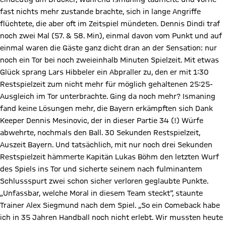
fast nichts mehr zustande brachte, sich in lange Angriffe
flüchtete, die aber oft im Zeitspiel mündeten. Dennis Dindi traf
noch zwei Mal (57. & 58. Min), einmal davon vom Punkt und auf
einmal waren die Gäste ganz dicht dran an der Sensation: nur
noch ein Tor bei noch zweieinhalb Minuten Spielzeit. Mit etwas
Glück sprang Lars Hibbeler ein Abpraller zu, den er mit 1:30
Restspielzeit zum nicht mehr für möglich gehaltenen 25:25-
Ausgleich im Tor unterbrachte. Ging da noch mehr? Ismaning
fand keine Lösungen mehr, die Bayern erkämpften sich Dank
Keeper Dennis Mesinovic, der in dieser Partie 34 (!) Würfe
abwehrte, nochmals den Ball. 30 Sekunden Restspielzeit,
Auszeit Bayern. Und tatsächlich, mit nur noch drei Sekunden
Restspielzeit hämmerte Kapitän Lukas Böhm den letzten Wurf
des Spiels ins Tor und sicherte seinem nach fulminantem
Schlussspurt zwei schon sicher verloren geglaubte Punkte.
„Unfassbar, welche Moral in diesem Team steckt“, staunte
Trainer Alex Siegmund nach dem Spiel. „So ein Comeback habe
ich in 35 Jahren Handball noch nicht erlebt. Wir mussten heute