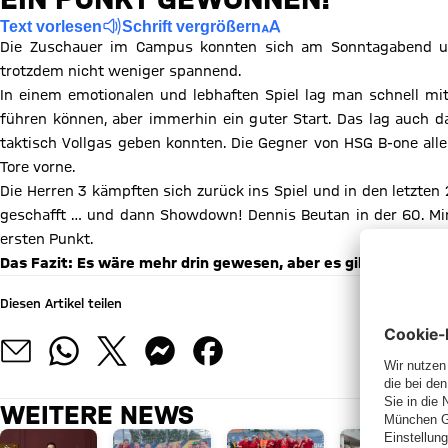
Text vorlesen
Schrift vergrößern
Die Zuschauer im Campus konnten sich am Sonntagabend um 
trotzdem nicht weniger spannend.
In einem emotionalen und lebhaften Spiel lag man schnell mi
führen können, aber immerhin ein guter Start. Das lag auch da
taktisch Vollgas geben konnten. Die Gegner von HSG B-one alle
Tore vorne.
Die Herren 3 kämpften sich zurück ins Spiel und in den letzten
geschafft … und dann Showdown! Dennis Beutan in der 60. Minut
ersten Punkt.
Das Fazit: Es wäre mehr drin gewesen, aber es gibt ja noch e
Diesen Artikel teilen
WEITERE NEWS