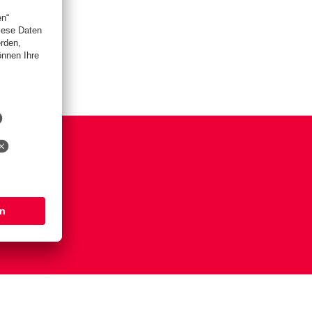
hase
s