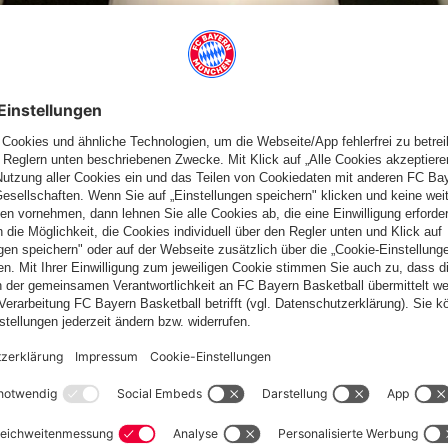
TFESTIVAL 2021
le interessierten Sportler zwei
Schnuppertrainings
durch.
 gerne fortgeführt. Jeden Montag ab 18 Uhr laden wir dich zum
 auf den Bahnen 7-10.
 Spielsystem und wie Du am besten alle Neune zu Fall bringst.
ln@fcbayern.com
mit eurer präferierten Uhrzeit.
n-) Sportschuhe.
ier
.