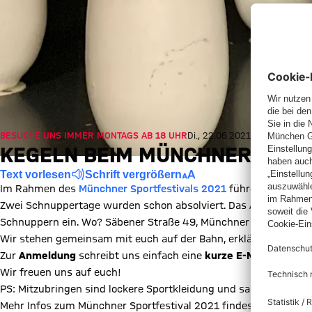
BESUCHE UNS IMMER MONTAGS AB 18 UHR
Di., 22.06.2021, 20:29 UTC
KEGELN BEIM MÜNCHNER SPOR
Text vorlesen
Schrift vergrößern
Im Rahmen des
Münchner Sportfestivals 2021
führen wir für al
Zwei Schnuppertage wurden schon absolviert. Das Angebot wird
Schnuppern ein. Wo? Säbener Straße 49, Münchner Kegelverein,
Wir stehen gemeinsam mit euch auf der Bahn, erklären euch das
Zur
Anmeldung
schreibt uns einfach eine
kurze E-Mail
an
kege
Wir freuen uns auf euch!
PS: Mitzubringen sind lockere Sportkleidung und saubere (Halle
Mehr Infos zum Münchner Sportfestival 2021 findest du unter
h