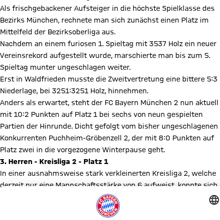
Als frischgebackener Aufsteiger in die höchste Spielklasse des
Bezirks München, rechnete man sich zunächst einen Platz im
Mittelfeld der Bezirksoberliga aus.
Nachdem an einem furiosen 1. Spieltag mit 3537 Holz ein neuer
Vereinsrekord aufgestellt wurde, marschierte man bis zum 5.
Spieltag munter ungeschlagen weiter.
Erst in Waldfrieden musste die Zweitvertretung eine bittere 5:3
Niederlage, bei 3251:3251 Holz, hinnehmen.
Anders als erwartet, steht der FC Bayern München 2 nun aktuell
mit 10:2 Punkten auf Platz 1 bei sechs von neun gespielten
Partien der Hinrunde. Dicht gefolgt vom bisher ungeschlagenen
Konkurrenten Puchheim-Gröbenzell 2, der mit 8:0 Punkten auf
Platz zwei in die vorgezogene Winterpause geht.
3. Herren - Kreisliga 2 - Platz 1
In einer ausnahmsweise stark verkleinerten Kreisliga 2, welche
derzeit nur eine Mannschaftsstärke von 6 aufweist, konnte sich
die Drittvertretung bisher hervorragend beweisen.
Mit einer Serie von vier Spielen ohne Niederlage grüßt der FCB 3