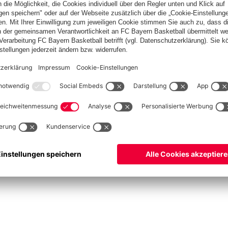
ketball
Frauen
Handball
Schach
Schiedsrichter
Seniorenfußball
Tischtenn
©
FC Bayern München AG
–
2026
pressum
Datenschutz
Nutzungsbedingungen
Barrierefreiheit
Cookie Einstellungen