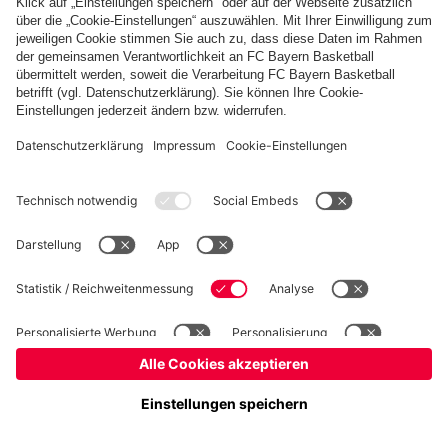
Basketball
Frauen
Handball
Schach
Schiedsrichter
Seniorenfußball
Tischtennis
©
FC Bayern München AG
–
2026
Impressum
Datenschutz
Nutzungsbedingungen
Barrierefreiheit
Cookie Einstellungen