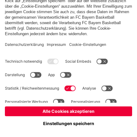
Basketball
Frauen
Handball
Schach
Schiedsrichter
Seniorenfußball
Tischtennis
©
FC Bayern München AG
–
2026
Impressum
Datenschutz
Nutzungsbedingungen
Barrierefreiheit
Cookie Einstellungen